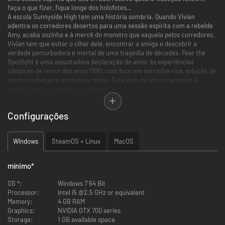
faça o que fizer, fique longe dos holofotes…
A escola Sunnyside High tem uma história sombria. Quando Vivian
adentra os corredores desertos para uma sessão espírita com a rebelde
Amy, acaba sozinha e à mercê do monstro que vagueia pelos corredores.
Vivian tem que evitar o olhar dele, encontrar a amiga e descobrir a
verdade perturbadora e mortal de uma tragédia de décadas. Fear the
Spotlight é uma assustadora declaração de amor às experiências
clássicas de terror dos anos 1990, com foco em narrativa rica, solução de
quebra-cabeças e atmosfera tensa. Este jogo de terror narrativo é
perfeito para os novatos no gênero.
MUITA EMOÇÃO
Configurações
ESCAPE DO PESADELO
Windows
SteamOS + Linux
MacOS
A sessão mediúnica deu terrivelmente errado. A Amy desapareceu e
a escola se transformou em uma versão de pesadelo dos corredores
de décadas atrás. Jogue como Vivian para descobrir um passado
mínimo
*
secreto sombrio enquanto tenta salvar você e sua amiga
OS *:
Windows 7 64 Bit
JOGABILIDADE DELICIOSAMENTE ATERRORIZANTE
Processor:
Intel i5 @2.5 GHz or equivalent
Memory:
4 GB RAM
Esgueire-se para evitar detecção por uma entidade desconhecida
Graphics:
NVIDIA GTX 700 series
em momentos tensos de furtividade enquanto Vivian explora a
Storage:
1 GB available space