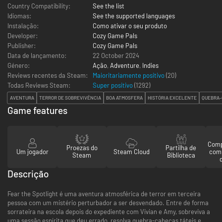
Country Compatibility:
See the list
Idiomas:
See the supported languages
Instalação:
Como ativar o seu produto
Developer:
Cozy Game Pals
Publisher:
Cozy Game Pals
Data de lançamento:
22 October 2024
Género:
Ação
,
Adventure
,
Indies
Reviews recentes da Steam:
Maioritariamente positivo
(20)
Todas Reviews Steam:
Super positivo
(
1292
)
AVENTURA
TERROR DE SOBREVIVÊNCIA
BOA ATMOSFERA
HISTÓRIA EXCELENTE
QUEBRA-
Game features
Comp
Proezas do
Partilha de
Um jogador
Steam Cloud
com
Steam
Biblioteca
Descrição
Fear the Spotlight é uma aventura atmosférica de terror em terceira
pessoa com um mistério perturbador a ser desvendado. Entre de forma
sorrateira na escola depois do expediente com Vivian e Amy, sobreviva a
uma sessão espírita que deu errado, resolva quebra-cabeças táteis e,