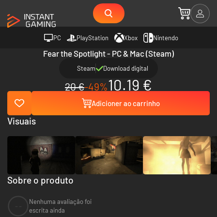
PC
PlayStation
Xbox
Nintendo
Fear the Spotlight - PC & Mac (Steam)
Steam
Download digital
10.19 €
20 €
-49%
Adicioner ao carrinho
Visuais
Sobre o produto
Nenhuma avaliação foi
--
escrita ainda