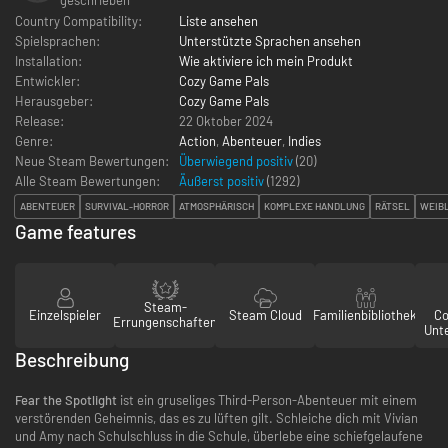
Country Compatibility:
Liste ansehen
Spielsprachen:
Unterstützte Sprachen ansehen
Installation:
Wie aktiviere ich mein Produkt
Entwickler:
Cozy Game Pals
Herausgeber:
Cozy Game Pals
Release:
22 Oktober 2024
Genre:
Action
,
Abenteuer
,
Indies
Neue Steam Bewertungen:
Überwiegend positiv
(20)
Alle Steam Bewertungen:
Äußerst positiv
(
1292
)
ABENTEUER
SURVIVAL-HORROR
ATMOSPHÄRISCH
KOMPLEXE HANDLUNG
RÄTSEL
WEIBL
Game features
Steam-
Einzelspieler
Steam Cloud
Familienbibliothek
Co
Errungenschaften
Unt
Beschreibung
Fear the Spotlight
ist ein gruseliges Third-Person-Abenteuer mit einem
verstörenden Geheimnis, das es zu lüften gilt. Schleiche dich mit Vivian
und Amy nach Schulschluss in die Schule, überlebe eine schiefgelaufene