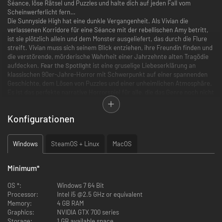
Séance, löse Rätsel und Puzzles und halte dich auf jeden Fall vom
Scheinwerferlicht fern…
Die Sunnyside High hat eine dunkle Vergangenheit. Als Vivian die
verlassenen Korridore für eine Séance mit der rebellischen Amy betritt,
ist sie plötzlich allein und dem Monster ausgeliefert, das durch die Flure
streift. Vivian muss sich seinem Blick entziehen, ihre Freundin finden und
die verstörende, mörderische Wahrheit einer Jahrzehnte alten Tragödie
aufdecken.
Fear the Spotlight
ist eine gruselige Liebeserklärung an
klassischen 90er-Jahre-Horror mit Schwerpunkt auf einer spannenden
Geschichte, dem Lösen von Puzzles und einer unheimlichen Atmosphäre.
Es ist das perfekte narrative Horrorspiel für alle, die das Genre noch nicht
kennen.
Konfigurationen
DER NERVENKITZEL
ENTKOMME DEM ALBTRAUM
Windows
SteamOS + Linux
MacOS
Die Séance ging absolut schief. Amy ist verschwunden und die
Schule hat sich in eine albtraumhafte Version ihres früheren Selbst
Minimum
*
verwandelt. Spiele als Vivian, um eine dunkle, verborgene
Vergangenheit aufzudecken, während du versuchst, dich und deine
OS *:
Windows 7 64 Bit
Freundin zu retten
Processor:
Intel i5 @2.5 GHz or equivalent
Memory:
4 GB RAM
ANGENEHM GRUSELIGES GAMEPLAY
Graphics:
NVIDIA GTX 700 series
Storage:
1 GB available space