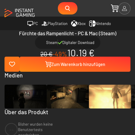
PC
PlayStation
Xbox
Nintendo
Fürchte das Rampenlicht - PC & Mac (Steam)
Steam
Digitaler Download
10.19 €
20 €
-49%
Zum Warenkorb hinzufügen
Medien
Über das Produkt
Bisher wurden keine
--
Benutzertests
geschrieben