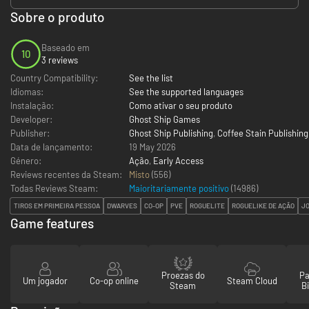
Sobre o produto
Baseado em
10
3 reviews
Country Compatibility:
See the list
Idiomas:
See the supported languages
Instalação:
Como ativar o seu produto
Developer:
Ghost Ship Games
Publisher:
Ghost Ship Publishing
,
Coffee Stain Publishing
Data de lançamento:
19 May 2026
Género:
Ação
,
Early Access
Reviews recentes da Steam:
Misto
(556)
Todas Reviews Steam:
Maioritariamente positivo
(
14986
)
TIROS EM PRIMEIRA PESSOA
DWARVES
CO-OP
PVE
ROGUELITE
ROGUELIKE DE AÇÃO
JO
Game features
Proezas do
Pa
Um jogador
Co-op online
Steam Cloud
Steam
Bi