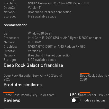
Graphics:
NVIDIA GeForce GTX 970 or AMD Radeon 290
DirectX:
Version 11
Network:
Broadband Internet connection
Storage:
6 GB available space
Todas as operações de mineração em Hoxxes de repente ficaram fora do
recomendado
*
ar. Uma perturbação cortou todo o contato com nossos locais de
escavação. Desde o Apagão Cinzento, nada entra e nada sai.
OS:
Windows 10 64 Bit
A Corporação Deep Rock Galactic precisa que nossas instalações de
Processor:
Intel Core i5-7400 CPU or AMD Ryzen 5 2600 or higher
mineração sejam asseguradas e fiquem operacionais imediatamente.
Memory:
8 GB RAM
Métodos convencionais não parecem estar funcionando.
Graphics:
NVIDIA GTX 1050Ti or AMD Radeon RX 560
É por isso que estamos enviando os Recuperadores.
DirectX:
Version 12
Network:
Broadband Internet connection
Storage:
6 GB available space
Deep Rock Galactic franchise
-74%
Deep Rock Galactic: Survivor - PC (Steam)
Deep Rock Galactic -
2025
2020
Produtos similares
-92%
-80%
1.59 €
Crime Boss: Rockay City - PC (Steam)
Gatekeeper - PC (St
Reviews
Todas as línguas
Os Recuperadores são a força de segurança de elite da Deep Rock
Galactic. Afinal, mineração planetária é um negócio perigoso. A picareta