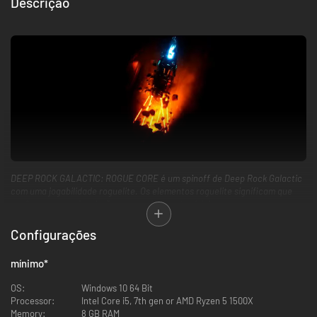
Descrição
DEEP ROCK GALACTIC: ROGUE CORE é um spinoff de Deep Rock Galactic
com uma jogabilidade roguelite. Os elementos roguelite significam que
você começa cada missão com equipamentos básicos, e
cooperativamente melhora seus poderes, armas e habilidades conforme
joga. Será necessário pensar rápido e trabalhar com sua equipe em cada
Configurações
partida para criar as sinergias mais poderosas que puderem.
mínimo
*
OS:
Windows 10 64 Bit
Processor:
Intel Core i5, 7th gen or AMD Ryzen 5 1500X
Memory:
8 GB RAM