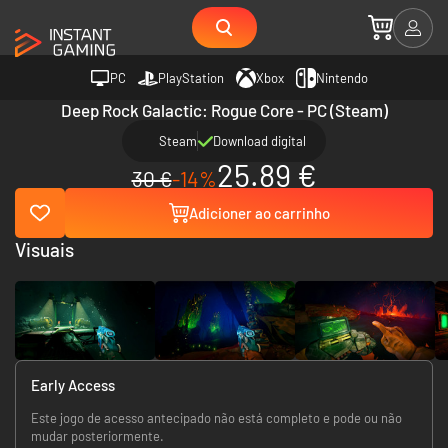
PC
PlayStation
Xbox
Nintendo
Deep Rock Galactic: Rogue Core - PC (Steam)
Steam
Download digital
25.89 €
30 €
-14%
Adicioner ao carrinho
Visuais
Early Access
Este jogo de acesso antecipado não está completo e pode ou não
mudar posteriormente.