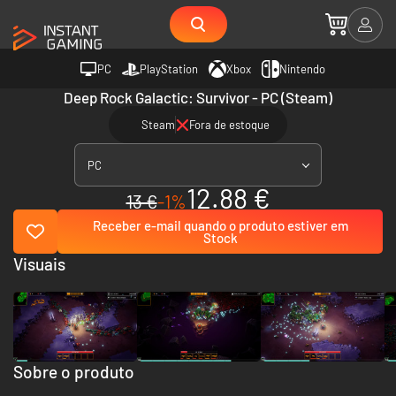
PC
PlayStation
Xbox
Nintendo
Deep Rock Galactic: Survivor - PC (Steam)
Steam
Fora de estoque
PC
12.88 €
13 €
-1%
Receber e-mail quando o produto estiver em
Stock
Visuais
Sobre o produto