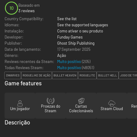
Baseado em
10
3 reviews
Country Compatibility:
See the list
Idiomas:
See the supported languages
Instalação:
Como ativar o seu produto
Developer:
Funday Games
Publisher:
Ghost Ship Publishing
Data de lançamento:
17 September 2025
Género:
Ação
Reviews recentes da Steam:
Muito positivo
(205)
Todas Reviews Steam:
Muito positivo
(
48051
)
DWARVES
ROGUELIKE DE AÇÃO
BULLET HEAVEN
ROGUELITE
BULLET HELL
JOGO DE TIR
Game features
Proezas do
Cartas
Re
Um jogador
Steam Cloud
Steam
Colecionáveis
Descrição