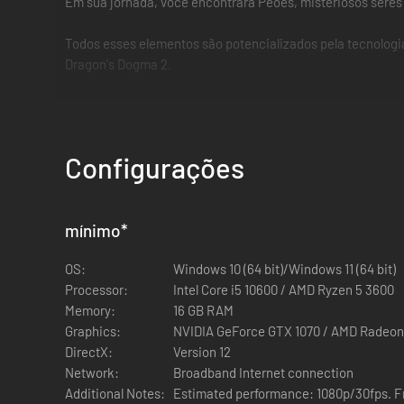
Em sua jornada, você encontrará Peões, misteriosos seres
Todos esses elementos são potencializados pela tecnologia 
Dragon's Dogma 2.
Ação que desafia sua criatividade
Configurações
Empunhe espadas, arcos e lance magias.
As vocações em Dragon's Dogma 2 possibilitam que você p
mínimo
*
OS:
Windows 10 (64 bit)/Windows 11 (64 bit)
Processor:
Intel Core i5 10600 / AMD Ryzen 5 3600
Memory:
16 GB RAM
Graphics:
NVIDIA GeForce GTX 1070 / AMD Radeo
DirectX:
Version 12
Network:
Broadband Internet connection
Additional Notes:
Estimated performance: 1080p/30fps. F