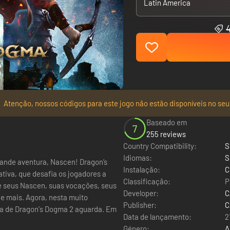
Latin America
Atenção, nossos códigos para este jogo não estão disponíveis no seu
Baseado em
7
255 reviews
Country Compatibility:
S
Idiomas:
S
Instalação:
C
iva, que desafia os jogadores a
Classificação:
P
e seus Nascen, suas vocações, seus
Developer:
C
e mais. Agora, nesta muito
Publisher:
C
 de Dragon's Dogma 2 aguarda. Em
Data de lançamento:
2
Género:
A