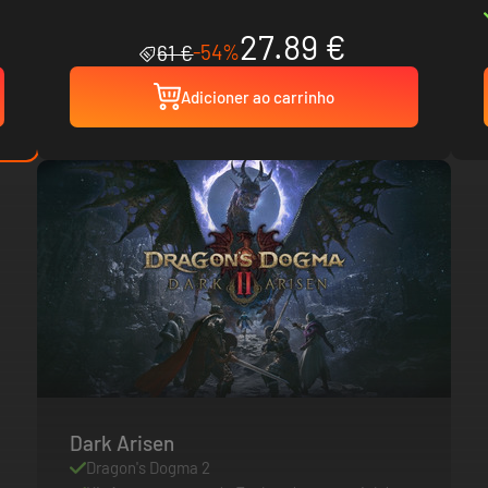
27.89 €
-54%
61 €
Adicioner ao carrinho
Dark Arisen
Dragon's Dogma 2