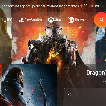
Ofertas do dia
Tendências
Top pré-pedidos
Próximos lançamentos
PC
PlayStation
Xbox
Nintendo
Dragon'
St
PC