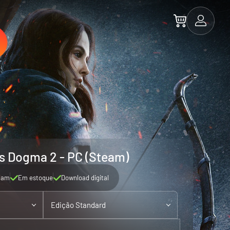
s Dogma 2 - PC (Steam)
eam
Em estoque
Download digital
Edição Standard