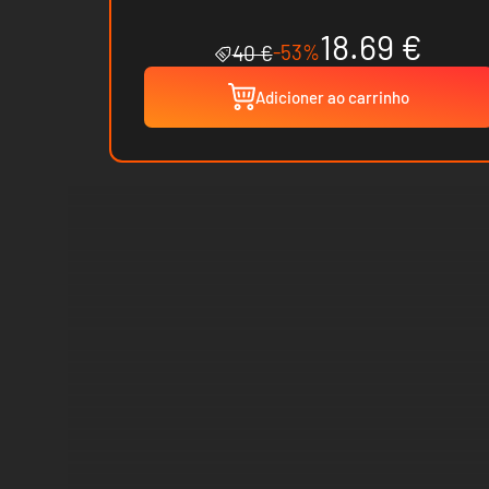
18.69 €
-53%
40 €
Adicioner ao carrinho