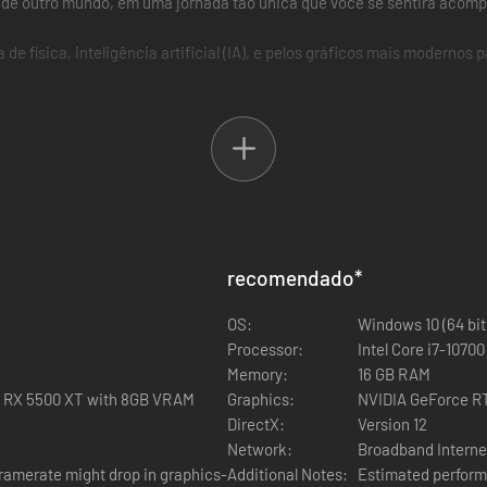
 de outro mundo, em uma jornada tão única que você se sentirá acomp
de física, inteligência artificial (IA), e pelos gráficos mais moderno
articipe do combate como quiser.
recomendado
*
OS:
Windows 10 (64 bit
Processor:
Memory:
16 GB RAM
n RX 5500 XT with 8GB VRAM
Graphics:
NVIDIA GeForce R
DirectX:
Version 12
Network:
Broadband Interne
ramerate might drop in graphics-
Additional Notes:
Estimated perform