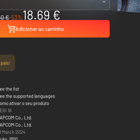
18.69 €
40 €
-53%
Adicioner ao carrinho
 país!
ee the list
ee the supported languages
omo ativar o seu produto
EGI 18
APCOM Co., Ltd.
APCOM Co., Ltd.
1 March 2024
ção
,
RPG