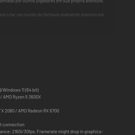
anhado por outros jogadores em sua própria aventura.
s para criar um mundo de fantasia realmente imersivo em
)/Windows 11 (64 bit)
Intel Core i7-10700 / AMD Ryzen 5 3600X
TX 2080 / AMD Radeon RX 6700
t connection
ance: 2160i/30fps. Framerate might drop in graphics-