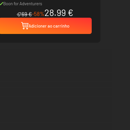
Boon for Adventurers
28.99 €
-58%
69 €
Adicioner ao carrinho