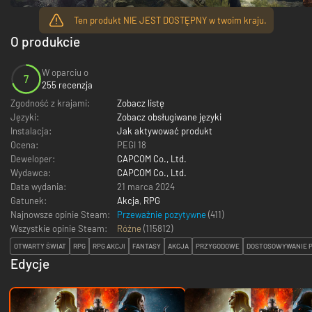
Ten produkt NIE JEST DOSTĘPNY w twoim kraju.
O produkcie
W oparciu o
7
255 recenzja
Zgodność z krajami:
Zobacz listę
Języki:
Zobacz obsługiwane języki
Instalacja:
Jak aktywować produkt
Ocena:
PEGI 18
Deweloper:
CAPCOM Co., Ltd.
Wydawca:
CAPCOM Co., Ltd.
Data wydania:
21 marca 2024
Gatunek:
Akcja
,
RPG
Najnowsze opinie Steam:
Przeważnie pozytywne
(411)
Wszystkie opinie Steam:
Różne
(
115812
)
OTWARTY ŚWIAT
RPG
RPG AKCJI
FANTASY
AKCJA
PRZYGODOWE
DOSTOSOWYWANIE P
Edycje