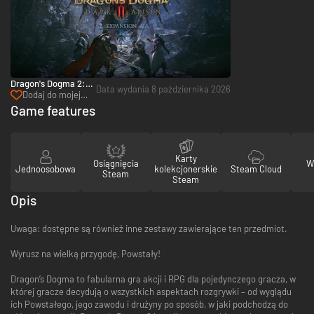
Dragon's Dogma 2:
Data wydania 8 października 2026
Dark Arisen
Dodaj do mojej
Expansion - PC
listy życzeń
Game features
(Steam)
Karty
Osiągnięcia
W
Jednoosobowa
kolekcjonerskie
Steam Cloud
Steam
Steam
Opis
Uwaga: dostępne są również inne zestawy zawierające ten przedmiot.
Wyrusz na wielką przygodę, Powstały!
Dragon’s Dogma to fabularna gra akcji i RPG dla pojedynczego gracza, w
której gracze decydują o wszystkich aspektach rozgrywki – od wyglądu
ich Powstałego, jego zawodu i drużyny po sposób, w jaki podchodzą do