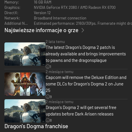
Memory:
16 GB RAM
Graphics:
NVIDIA GeForce RTX 2080 / AMD Radeon RX 6700
DirectX:
Version 12
Network:
Broadband Internet connection
Additional Notes:
Estimated performance: 2160i/30fps. Framerate might drop
Najświeższe informacje o grze
Towarzystwo w grze jednoosobowej
2 lata temu
The latest Dragon's Dogma 2 patch is
Gracze mogą dostosować cechy własnego Pionka, który zawsze będzie
already available and brings improvements
towarzyszyć Powstałemu,
to pawns and the dragonsplague
a także zawrzeć przymierze z nawet 2 dodatkowymi Pionkami innych
graczy przez sieć.
1
2 miesiące temu
Capcom will remove the Deluxe Edition and
some DLCs for Dragon's Dogma 2 on June
25
9
2 miesiące temu
Dragon's Dogma 2 will get several free
updates before Dark Arisen releases
8
Dragon's Dogma franchise