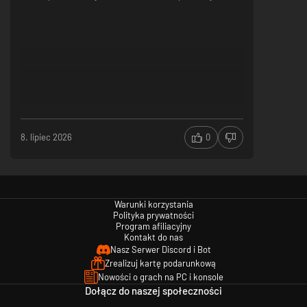
Mieszkańcy świata
Podróżnicy, kupcy, żołnierze i inni mieszkańcy mają swoje codzienne
obowiązki.
Każdy z nich ma swoje własne cele i motywy, a także wyraża inne emocje.
Postacie niezależne mogą Cię czasami doprowadzić do zadania lub
poprosić o przysługę.
8. lipiec 2026
0
Warunki korzystania
Polityka prywatności
Program afiliacyjny
Kontakt do nas
Nasz Serwer Discord i Bot
Zrealizuj kartę podarunkową
Nowości o grach na PC i konsole
Dołącz do naszej społeczności