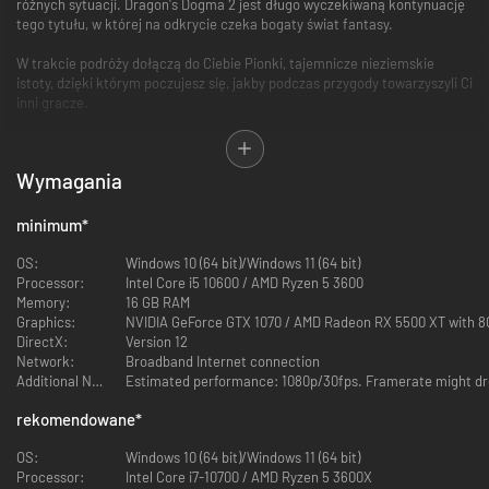
różnych sytuacji. Dragon's Dogma 2 jest długo wyczekiwaną kontynuację
tego tytułu, w której na odkrycie czeka bogaty świat fantasy.
W trakcie podróży dołączą do Ciebie Pionki, tajemnicze nieziemskie
istoty, dzięki którym poczujesz się, jakby podczas przygody towarzyszyli Ci
inni gracze.
Elementy te uzupełnia technologia fizyki, sztucznej inteligencji (SI) i
nowoczesna grafika, dzięki którym świat fantasy Dragon's Dogma 2 jest
Wymagania
niesłychanie realistyczny.
minimum
*
Akcja, która rzuca wyzwanie kreatywności
OS:
Windows 10 (64 bit)/Windows 11 (64 bit)
Chwyć za miecz lub łuk, albo postaw na magię.
Processor:
Intel Core i5 10600 / AMD Ryzen 5 3600
Dzięki dostępności różnych klas w grze Dragon’s Dogma 2 możesz walczyć
Memory:
16 GB RAM
tak, jak chcesz.
Graphics:
NVIDIA GeForce GTX 1070 / AMD Radeon RX 5500 XT with 
DirectX:
Version 12
Network:
Broadband Internet connection
Additional Notes:
Estimated performance: 1080p/30fps. Framerate might drop
rekomendowane
*
OS:
Windows 10 (64 bit)/Windows 11 (64 bit)
Processor:
Intel Core i7-10700 / AMD Ryzen 5 3600X