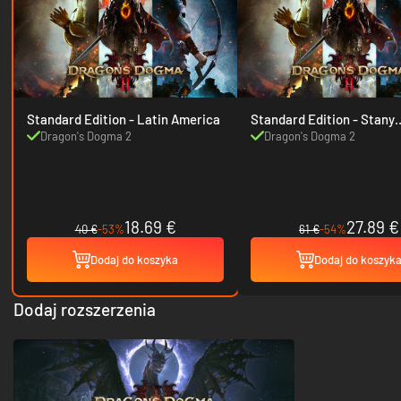
Standard Edition - Latin America
Standard Edition - Stany
Zjednoczone
Dragon's Dogma 2
Dragon's Dogma 2
18.69 €
27.89 €
40 €
-53%
61 €
-54%
Dodaj do koszyka
Dodaj do koszyk
Dodaj rozszerzenia