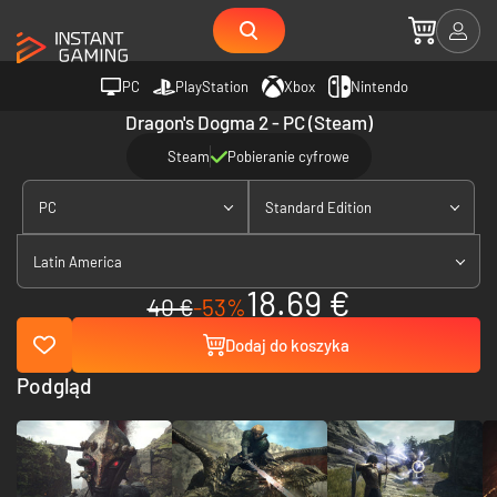
PC
PlayStation
Xbox
Nintendo
Dragon's Dogma 2 - PC (Steam)
Steam
Pobieranie cyfrowe
PC
Standard Edition
Latin America
18.69 €
40 €
-53%
Dodaj do koszyka
Podgląd