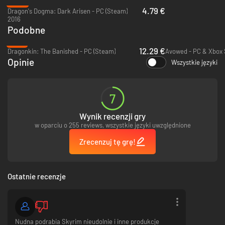
-84%
4.79 €
Dragon's Dogma: Dark Arisen - PC (Steam)
2016
Podobne
Walka z potworami
-51%
Poza murami miasta napotkasz rozmaite potwory zamieszkujące te
12.29 €
Dragonkin: The Banished - PC (Steam)
ziemie.
Opinie
Wszystkie języki
Samodzielnie podejmiesz decyzję, czy ruszyć w bój, czy poszukać innych
rozwiązań.
Weź pod uwagę skład swojej drużyny, ukształtowanie terenu i napotkane
potwory.
7
Wynik recenzji gry
w oparciu o 255 reviews, wszystkie języki uwzględnione
Zrecenzuj tę grę!
Ostatnie recenzje
Nudna podrabia Skyrim nieudolnie i inne produkcje