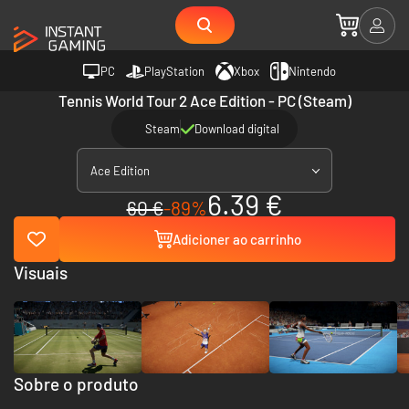
PC
PlayStation
Xbox
Nintendo
Tennis World Tour 2 Ace Edition - PC (Steam)
Steam
Download digital
Ace Edition
6.39 €
60 €
-89%
Adicioner ao carrinho
Visuais
Sobre o produto