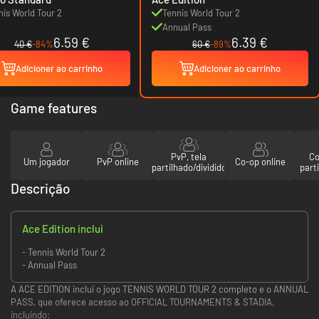
nis World Tour 2
Tennis World Tour 2
Annual Pass
6.59 €
6.39 €
40 €
-84%
60 €
-89%
Adicioner ao carrinho
Adicioner ao carrinho
Game features
PvP, tela
Co
Um jogador
PvP online
Co-op online
partilhado/dividido
parti
Descrição
Ace Edition inclui
- Tennis World Tour 2
- Annual Pass
A ACE EDITION inclui o jogo TENNIS WORLD TOUR 2 completo e o ANNUAL
PASS, que oferece acesso ao OFFICIAL TOURNAMENTS & STADIA,
incluindo: