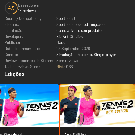
Baseado em
4.5
16 reviews
Country Compatibility:
See the list
Idiomas:
See the supported languages
Instalação:
Como ativar o seu produto
Developer:
Big Ant Studios
Publisher:
Nacon
Data de lançamento:
23 September 2020
Género:
Simulação
,
Desporto
,
Single-player
Reviews recentes da Steam:
Sem reviews
Todas Reviews Steam:
Misto
(
166
)
Edições
o Standard
Ace Edition