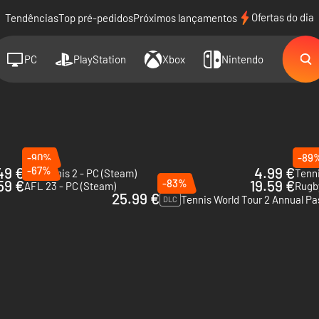
Ofertas do dia
Tendências
Top pré-pedidos
Próximos lançamentos
PC
PlayStation
Xbox
Nintendo
-90%
-89
49 €
-67%
4.99 €
AO Tennis 2 - PC (Steam)
Tenni
59 €
-83%
19.59 €
AFL 23 - PC (Steam)
Rugby
25.99 €
Tennis World Tour 2 Annual Pa
DLC