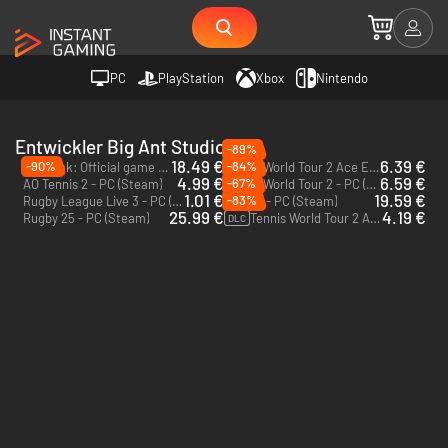
PC
PlayStation
Xbox
Nintendo
Entwickler Big Ant Studios
-89%
18.49 €
6.39 €
-90%
-84%
Tiebreak: Official game of the ATP and WTA - PC (Steam)
Tennis World Tour 2 Ace Edition - PC (Steam)
4.99 €
6.59 €
-67%
AO Tennis 2 - PC (Steam)
Tennis World Tour 2 - PC (Steam)
1.01 €
19.59 €
-83%
Rugby League Live 3 - PC (Steam)
AFL 23 - PC (Steam)
25.99 €
4.19 €
Rugby 25 - PC (Steam)
Tennis World Tour 2 Annual Pass - PC (Steam)
DLC