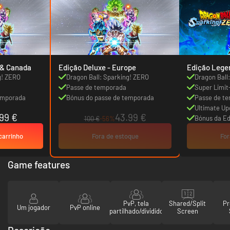
xe - USA & Canada
Edição Deluxe - Europe
Edição Lege
g! ZERO
Dragon Ball: Sparking! ZERO
Dragon Ball
Passe de temporada
Super Limit
emporada
Bónus do passe de temporada
Passe de t
Ultimate U
99 €
43.99 €
Bónus da Ed
100 €
-56%
carrinho
Fora de estoque
For
Game features
PvP, tela
Shared/Split
Pr
Um jogador
PvP online
partilhado/dividido
Screen