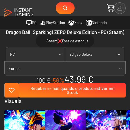
PC
PlayStation
Xbox
Nintendo
Dragon Ball: Sparking! ZERO Deluxe Edition - PC (Steam)
Steam
Fora de estoque
PC
Edição Deluxe
Europe
43.99 €
100 €
-56%
Receber e-mail quando o produto estiver em
Stock
Visuais