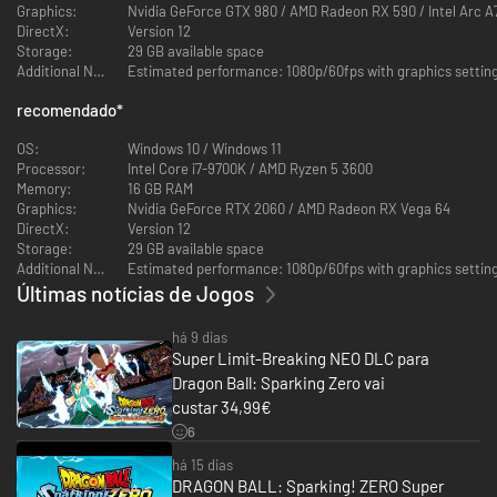
Graphics:
Nvidia GeForce GTX 980 / AMD Radeon RX 590 / Intel Arc A
Desperte o poder de mais de 180 lutadores de Dragon Ball Z, Dragon Ball
DirectX:
Version 12
Super, Dragon Ball GT e dos filmes selecionados de Dragon Ball, tudo no
Storage:
29 GB available space
jogo de base! Cada personagem tem suas próprias habilidades especiais,
Additional Notes:
Estimated performance: 1080p/60fps with graphics settings
transformações e técnicas.
recomendado
*
Faça com que o poder destrutivo dos lutadores mais fortes de Dragon
Ball seja seu!
OS:
Windows 10 / Windows 11
Processor:
Intel Core i7-9700K / AMD Ryzen 5 3600
LUTAS 3D INCRÍVEIS
Memory:
16 GB RAM
Graphics:
Nvidia GeForce RTX 2060 / AMD Radeon RX Vega 64
DirectX:
Version 12
Storage:
29 GB available space
Additional Notes:
Estimated performance: 1080p/60fps with graphics settings 
Últimas notícias de Jogos
há 9 dias
Super Limit-Breaking NEO DLC para
Dragon Ball: Sparking Zero vai
custar 34,99€
Participe de batalhas 3D emocionantes e de alta velocidade fiéis ao
6
anime e aos jogos, com visuais de tirar o fôlego e movimentos de
combate autênticos, como confrontos de feixes, ataques de investida,
há 15 dias
movimentos rápidos demais para os olhos verem e ataques supremos que
DRAGON BALL: Sparking! ZERO Super