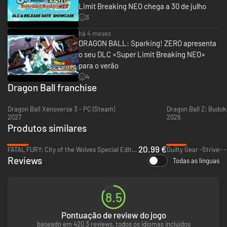
destroem planetas.
Limit Breaking NEO chega a 30 de julho
3
RIVAIS QUE DÃO FORÇA
há 4 meses
DRAGON BALL: Sparking! ZERO apresenta
o seu DLC «Super Limit Breaking NEO»
para o verão
4
Dragon Ball franchise
Dragon Ball Xenoverse 3 - PC (Steam)
Dragon Ball Z: Budok
2027
2026
Produtos similares
Desafie outros jogadores online para testar suas habilidades ou treine
-65%
-70%
com seus amigos offline para aprimorar suas habilidades! Lute para
20.99 €
FATAL FURY: City of the Wolves Special Edition - PC (Steam)
Guilty Gear -Strive- 
vencer vários modos de torneio com diversas condições de vitória.
Reviews
Todas as línguas
DESBRAVE SEU PRÓPRIO CAMINHO
8.5
Pontuação de review do jogo
baseado em 420 3 reviews, todos os idiomas incluídos