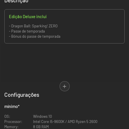
Descrição
Edição Deluxe inclui
- Dragon Ball: Sparking! ZERO
- Passe de temporada
- Bónus do passe de temporada
Configurações
mínimo
*
DRAGON BALL: Sparking! ZERO pegou a jogabilidade lendária da série
Budokai Tenkaichi e a elevou a novos níveis. Torne-se um superguerreiro
OS:
Windows 10
e vivencie as batalhas de tremer a terra e romper limites de Dragon Ball!
Processor:
Intel Core i5-9600K / AMD Ryzen 5 2600
Memory:
8 GB RAM
A MAIOR LISTA DE PERSONAGENS DA HISTÓRIA