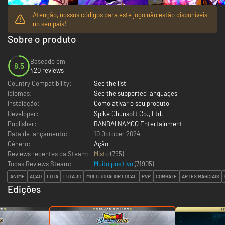
Atenção, nossos códigos para este jogo não estão disponíveis
no seu país!
Sobre o produto
Baseado em
8.5
420 reviews
Country Compatibility:
See the list
Idiomas:
See the supported languages
Instalação:
Como ativar o seu produto
Developer:
Spike Chunsoft Co., Ltd.
Publisher:
BANDAI NAMCO Entertainment
Data de lançamento:
10 October 2024
Género:
Ação
Reviews recentes da Steam:
Misto
(795)
Todas Reviews Steam:
Muito positivo
(
71905
)
ANIME
AÇÃO
LUTA
LUTA 3D
MULTIJOGADOR LOCAL
PVP
COMBATE
ARTES MARCIAIS
Edições