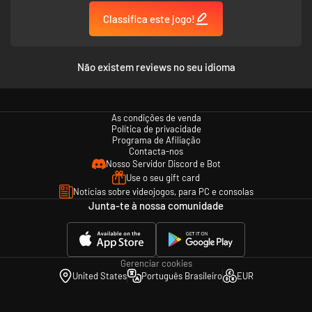
Classifica este jogo!
Não existem reviews no seu idioma
Domine batalhas cheias de ação da emocionante história original ou
descubra e desbloqueie novos encontros com seus lutadores preferidos.
Reviva seus momentos favoritos da série através de cortes que o fará
As condições de venda
vivenciar a perspectiva de oito personagens!
Política de privacidade
Programa de Afiliação
CRIE, JOGUE E COMPARTILHE
Contacta-nos
Nosso Servidor Discord e Bot
Use o seu gift card
Notícias sobre videojogos, para PC e consolas
Junta-te à nossa comunidade
Gerenciar cookies
United States
Português Brasileiro
EUR
Recrie suas batalhas preferidas ao longo da história de Dragon Ball ou