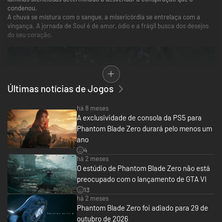
condenou.
A chuva se mistura com o sangue, a misericórdia se entrelaça com a
vingança. A jornada de Soul é de amor, ódio e a frágil busca dos desejos
do seu coração.
Últimas notícias de Jogos
há 8 meses
A exclusividade de consola da PS5 para
Phantom Blade Zero durará pelo menos um
ano
4
há 2 meses
O estúdio de Phantom Blade Zero não está
preocupado com o lançamento de GTA VI
13
Explore um mundo além da imaginação. Realidades mutáveis, ecos de
há 2 meses
memórias esquecidas, melhorias e seres poderosos aguardam você em
Phantom Blade Zero foi adiado para 29 de
Phantom Blade Zero.
outubro de 2026
Um rumor, uma história, um sussurro... Cada vestígio é uma pista para