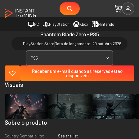
PC
PlayStation
Xbox
Nintendo
Phantom Blade Zero - PS5
PlayStation Store
Data de lançamento: 29 outubro 2026
PS5
Receber um e-mail quando as reservas estão
disponíveis
Visuais
Sobre o produto
Country Compatibility:
See the list