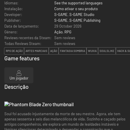
Idiomas:
See the supported languages
Instalação:
Como ativar o seu produto
Developer:
S-GAME
,
S-GAME Studio
Publisher:
S-GAME
,
S-GAME Publishing
Data de lançamento:
29 October 2026
Género:
Ação
,
RPG
Reviews recentes da Steam:
Sem reviews
Todas Reviews Steam:
Sem reviews
RPG DE AÇÃO
ARTES MARCIAIS
AÇÃO
FANTASIA SOMBRIA
WUXIA
SOULSLIKE
HACK & S
Game features
Um jogador
Descrição
Soul foi acusado injustamente da morte de seu mestre. Agora, ele tem
apenas sessenta e seis dias melancólicos de vida. Sozinho e caçado pelos
antigos companheiros, ele explora um mundo de lealdades instáveis e
lâminas silenciosas determinado a desvendar a conspiração que o