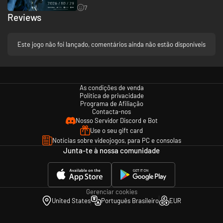
7
desvendar um mistério maior. Navegue por uma teia de intrigas e
Reviews
mentiras para descobrir a verdade.
Este jogo não foi lançado, comentários ainda não estão disponíveis
As condições de venda
Política de privacidade
Programa de Afiliação
Contacta-nos
Nosso Servidor Discord e Bot
Use o seu gift card
Notícias sobre videojogos, para PC e consolas
Junta-te à nossa comunidade
O valor de um lutador está nas suas armas.
Mais de trinta armas estão à sua disposição, além de mais de vinte
Gerenciar cookies
"Phantom Edges" exclusivas para se adaptar ao seu estilo de jogo.
United States
Português Brasileiro
EUR
Derrote inimigos poderosos para ganhar as armas e as técnicas pessoais
deles. Expanda o seu arsenal e derrote todos que cruzarem o seu
caminho.