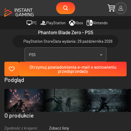
PC
PlayStation
Xbox
Nintendo
Phantom Blade Zero - PS5
PlayStation Store
Data wydania: 29 października 2026
PS5
Otrzymuj powiadomienia e-mail o wznowieniu
przedsprzedaży
Podgląd
O produkcie
Zgodność z krajami:
Zobacz listę