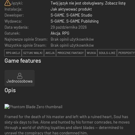
Języki:
Twój język nie jest obsługiwany. Zobacz listę
Instalacja:
Jak aktywować produkt
Deweloper:
S-GAME
,
S-GAME Studio
Wydawca:
S-GAME
,
S-GAME Publishing
Data wydania:
29 października 2026
Gatunek:
Akcja
,
RPG
Najnowsze opinie Steam:
Brak opinii użytkowników
Wszystkie opinie Steam:
Brak opinii użytkowników
RPG AKCJI
SZTUKI WALKI
AKCJA
MROCZNE FANTASY
WUXIA
SOULS-LIKE
PERSPEKTY
Game features
Jednoosobowa
Opis
Framed for the death of his master and left with a ruined heart, Soul has
sixty-six days to live. Alone and hunted by his former comrades, he moves
through a world of shifting loyalties and silent blades — determined to
unravel the conspiracy that has condemned him.