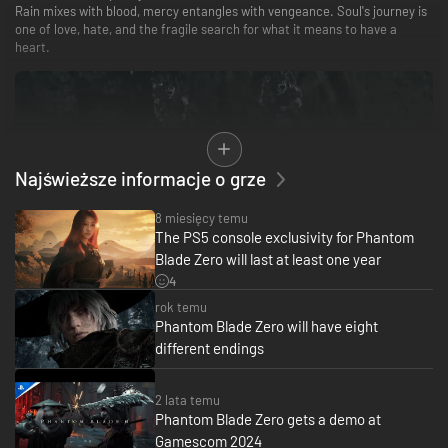
Rain mixes with blood, mercy entangles with vengeance. Soul's journey is
one of love, hate, and the fragile search for what it means to have a
heart.
Najświeższe informacje o grze
8 miesięcy temu
The PS5 console exclusivity for Phantom
Blade Zero will last at least one year
4
rok temu
Phantom Blade Zero will have eight
different endings
Explore a world beyond imagination. Shifting realities, echoes of
memories long since passed, augmentation, and beings of higher power
await in Phantom Blade Zero.
2 lata temu
A rumor, a story, a whisper — every thread a trail to unraveling a larger
Phantom Blade Zero gets a demo at
mystery. Navigate through a web of intrigue and lies to uncover the truth.
Gamescom 2024