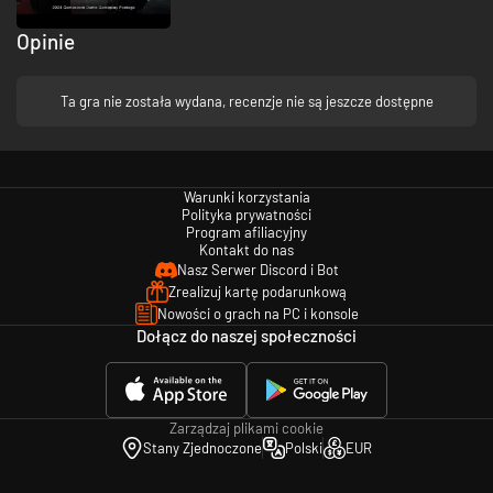
Opinie
Ta gra nie została wydana, recenzje nie są jeszcze dostępne
Warunki korzystania
Polityka prywatności
Program afiliacyjny
Kontakt do nas
Nasz Serwer Discord i Bot
Zrealizuj kartę podarunkową
Nowości o grach na PC i konsole
A fighter’s worth lies in their weapons.
Dołącz do naszej społeczności
Over thirty weapons are yours to wield, with more than twenty unique
"Phantom Edges" to mix and match to suit your playstyle.
Defeat powerful foes to obtain their weapons, and with it, their signature
techniques. Grow your arsenal and defeat all who stand in your path.
Zarządzaj plikami cookie
Stany Zjednoczone
Polski
EUR