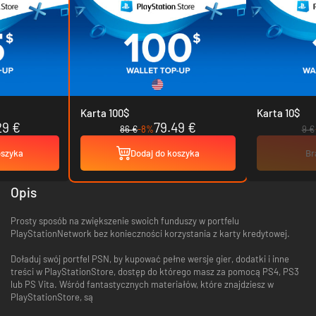
Karta 100$
Karta 10$
29 €
79.49 €
86 €
-8%
9 €
oszyka
Dodaj do koszyka
Br
Opis
Prosty sposób na zwiększenie swoich funduszy w portfelu
PlayStationNetwork bez konieczności korzystania z karty kredytowej.
Doładuj swój portfel PSN, by kupować pełne wersje gier, dodatki i inne
treści w PlayStationStore, dostęp do którego masz za pomocą PS4, PS3
lub PS Vita. Wśród fantastycznych materiałów, które znajdziesz w
PlayStationStore, są