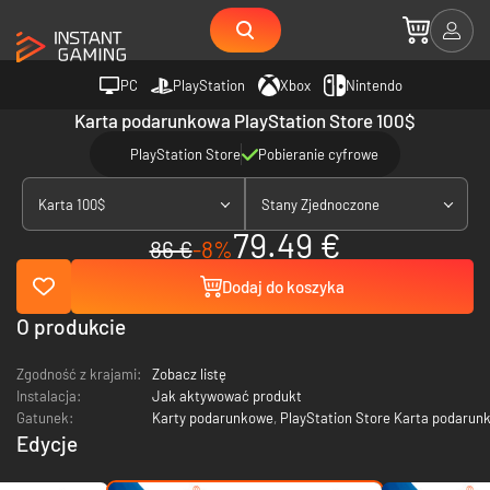
PC
PlayStation
Xbox
Nintendo
Karta podarunkowa PlayStation Store 100$
PlayStation Store
Pobieranie cyfrowe
Karta 100$
Stany Zjednoczone
79.49 €
86 €
-8%
Dodaj do koszyka
O produkcie
Zgodność z krajami:
Zobacz listę
Instalacja:
Jak aktywować produkt
Gatunek:
Karty podarunkowe
,
PlayStation Store Karta podarun
Edycje