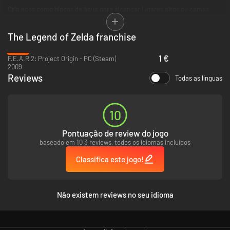
Cria ecos como blocos de água para alcançar lugares altos ou camas
velhas para levantar pontes, arremessa pedras aos inimigos ou combina
os ecos de forma criativa para fazer as coisas à tua maneira. Podes até
The Legend of Zelda franchise
criar ecos de monstros para que te deem uma mãozinha nos combates!
-93%
1 €
F.E.A.R 2: Project Origin - PC (Steam)
2009
Reviews
Todas as línguas
10
Pontuação de review do jogo
baseado em 10 3 reviews, todos os idiomas incluídos
Classifica este jogo!
Não existem reviews no seu idioma