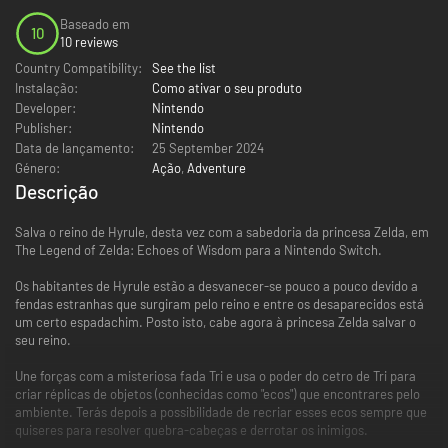
Baseado em
10
10 reviews
Country Compatibility:
See the list
Instalação:
Como ativar o seu produto
Developer:
Nintendo
Publisher:
Nintendo
Data de lançamento:
25 September 2024
Género:
Ação
,
Adventure
Descrição
Salva o reino de Hyrule, desta vez com a sabedoria da princesa Zelda, em
The Legend of Zelda: Echoes of Wisdom para a Nintendo Switch.
Os habitantes de Hyrule estão a desvanecer-se pouco a pouco devido a
fendas estranhas que surgiram pelo reino e entre os desaparecidos está
um certo espadachim. Posto isto, cabe agora à princesa Zelda salvar o
seu reino.
Une forças com a misteriosa fada Tri e usa o poder do cetro de Tri para
criar réplicas de objetos (conhecidas como "ecos") que encontrares pelo
ambiente. Terás depois a possibilidade de recriar esses ecos sempre que
quiseres para resolver quebra-cabeças e derrotar os inimigos.