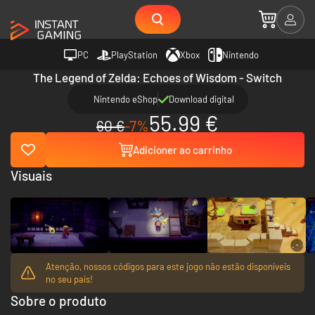
PC
PlayStation
Xbox
Nintendo
The Legend of Zelda: Echoes of Wisdom - Switch
Nintendo eShop
Download digital
55.99 €
60 €
-7%
Adicioner ao carrinho
Visuais
Atenção, nossos códigos para este jogo não estão disponíveis
no seu país!
Sobre o produto