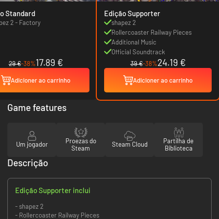
o Standard
Edição Supporter
pez 2 - Factory
shapez 2
Rollercoaster Railway Pieces
Additional Music
Official Soundtrack
17.89 €
24.19 €
29 €
-38%
39 €
-38%
Adicioner ao carrinho
Adicioner ao carrinho
Game features
Proezas do
Partilha de
Um jogador
Steam Cloud
Steam
Biblioteca
Descrição
Edição Supporter inclui
- shapez 2
- Rollercoaster Railway Pieces