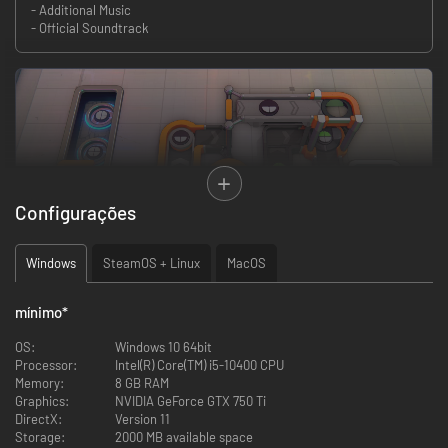
- Additional Music
- Official Soundtrack
Configurações
Windows
SteamOS + Linux
MacOS
shapez 2 é um jogo de construção de fábricas em 3D no qual você
mínimo
*
automatiza a extração, a produção e a entrega de formas geométricas.
Cada forma é um conjunto de blocos de peças que as suas fábricas
OS:
Windows 10 64bit
podem dividir, empilhar, pintar e juntar de volta criando combinações
Processor:
Intel(R) Core(TM) i5-10400 CPU
quase infinitas.
Memory:
8 GB RAM
Graphics:
NVIDIA GeForce GTX 750 Ti
DirectX:
Version 11
Storage:
2000 MB available space