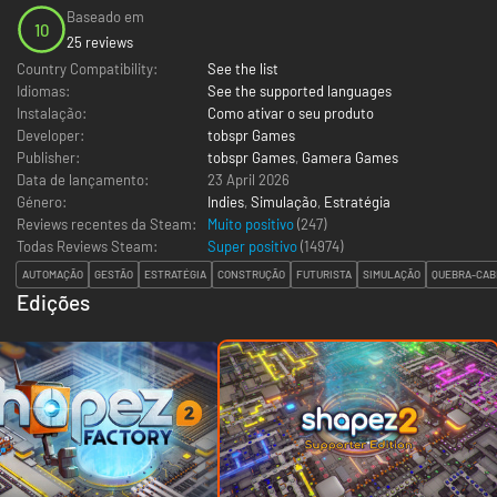
Baseado em
10
25 reviews
Country Compatibility:
See the list
Idiomas:
See the supported languages
Instalação:
Como ativar o seu produto
Developer:
tobspr Games
Publisher:
tobspr Games
,
Gamera Games
Data de lançamento:
23 April 2026
Género:
Indies
,
Simulação
,
Estratégia
Reviews recentes da Steam:
Muito positivo
(247)
Todas Reviews Steam:
Super positivo
(
14974
)
AUTOMAÇÃO
GESTÃO
ESTRATÉGIA
CONSTRUÇÃO
FUTURISTA
SIMULAÇÃO
QUEBRA-CAB
Edições