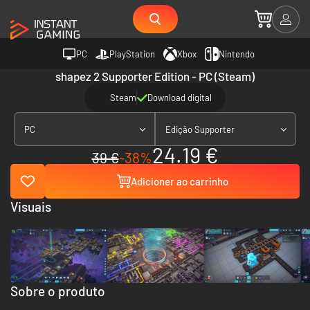
PC
PlayStation
Xbox
Nintendo
shapez 2 Supporter Edition - PC (Steam)
Steam
Download digital
PC
Edição Supporter
24.19 €
39 €
-38%
Adicioner ao carrinho
Visuais
Sobre o produto