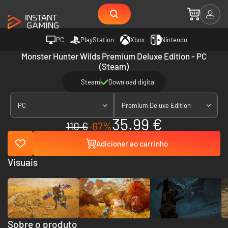
PC
PlayStation
Xbox
Nintendo
Monster Hunter Wilds Premium Deluxe Edition - PC
(Steam)
Steam
Download digital
PC
Premium Deluxe Edition
35.99 €
110 €
-67%
Adicioner ao carrinho
Visuais
Sobre o produto