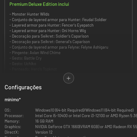
Premium Deluxe Edition inclui
- Monster Hunter Wilds
- Conjunto de layered armor para Hunter: Feudal Soldier
- Layered armor para Hunter: Fencer's Eyepatch
- Layered armor para Hunter: Oni Horns Wig
- Decoração para Seikret: Soldier's Caparison
- Decoração para Seikret: General's Caparison
- Conjunto de layered armor para Felyne: Felyne Ashigaru
- Pingente: Avian Wind Chime
- Gesto: Battle Cry
- Gesto: Uchiko
- Penteado: Hero's Topknot
- Penteado: Refined Warrior
- Maquiagem/pintura facial: Hunter's Kumadori
- Maquiagem/pintura facial: Special Bloom
Configurações
- Conjunto de autocolantes: Avis Unit
- Conjunto de autocolantes: Monsters of the Windward Plains
mínimo
*
- Premium Bonuses (to be released at a later date)
- Cosmetic DLC Pack 1
OS:
Windows10 (64-bit Required)/Windows11 (64-bit Required)
- Cosmetic DLC Pack 2
Processor:
Intel Core i5-10400 or Intel Core i3-12100 or AMD Ryzen 5 3
Memory:
16 GB RAM
A força desenfreada da natureza corre selvagem e incansável, com
Graphics:
NVIDIA GeForce GTX 1660(VRAM 6GB) or AMD Radeon RX 5
ambientes se transformando drasticamente de um instante para o
DirectX:
Version 12
próximo.