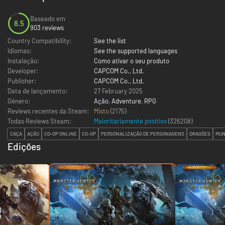
Baseado em
8.5
903 reviews
Country Compatibility:
See the list
Idiomas:
See the supported languages
Instalação:
Como ativar o seu produto
Developer:
CAPCOM Co., Ltd.
Publisher:
CAPCOM Co., Ltd.
Data de lançamento:
27 February 2025
Género:
Ação
,
Adventure
,
RPG
Reviews recentes da Steam:
Misto
(2175)
Todas Reviews Steam:
Maioritariamente positivo
(
326208
)
CAÇA
AÇÃO
CO-OP ONLINE
CO-OP
PERSONALIZAÇÃO DE PERSONAGENS
DRAGÕES
MUN
Edições