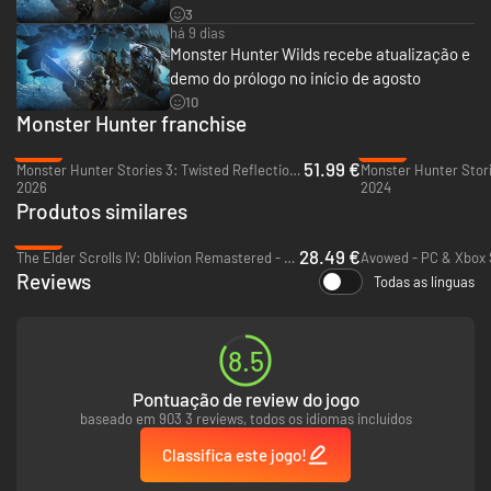
Conforme o mundo ao redor muda, também mudam os caçadores e suas
3
táticas. Não só os caçadores terão uma grande variedade de armas e
há 9 dias
armaduras para escolher, mas a própria arte da caça evoluiu, com
Monster Hunter Wilds recebe atualização e
caçadores aprendendo a antecipar o comportamento dos monstros e se
demo do prólogo no início de agosto
familiarizando com o meio ambiente.
10
Personagens
Monster Hunter franchise
De parceiros de caça a membros companheiros da expedição, você
-26%
-34%
encontrará vários que irão ajudar você em sua jornada.
51.99 €
Monster Hunter Stories 3: Twisted Reflection - PC (Steam)
Monster Hunter Stori
2026
2024
Produtos similares
-48%
28.49 €
The Elder Scrolls IV: Oblivion Remastered - PC (Steam)
Reviews
Todas as línguas
8.5
Pontuação de review do jogo
baseado em 903 3 reviews, todos os idiomas incluídos
Classifica este jogo!