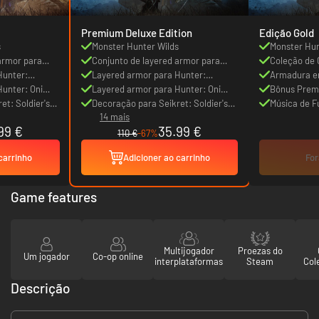
Premium Deluxe Edition
Edição Gold
s
Monster Hunter Wilds
Monster Hun
armor para
Conjunto de layered armor para
Coleção de
er
Hunter:
Hunter: Feudal Soldier
Layered armor para Hunter:
Armadura e
unter: Oni
Fencer's Eyepatch
Layered armor para Hunter: Oni
Serperianas
Bônus Premi
et: Soldier's
Horns Wig
Decoração para Seikret: Soldier's
de Caçador
Música de F
14 mais
Caparison
(2025 Recor
99 €
35.99 €
110 €
-67%
carrinho
Adicioner ao carrinho
For
Game features
Multijogador
Proezas do
Um jogador
Co-op online
interplataformas
Steam
Col
Descrição