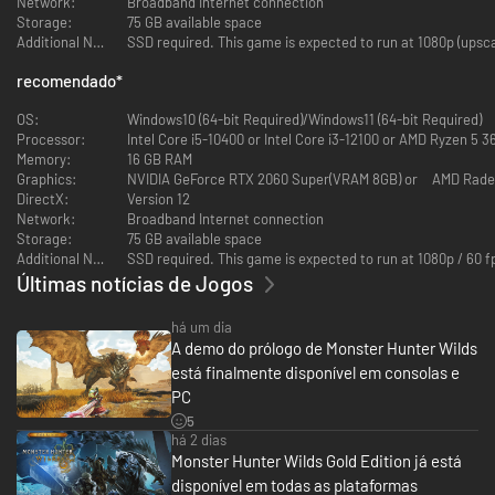
Network:
Broadband Internet connection
Essa é uma história de monstros e humanos, e suas lutas para viver em
Storage:
75 GB available space
harmonia em um mundo de dualidade.
Additional Notes:
SSD required. This game is expected to run at 1080p (upsca
Cumpra seu dever como caçador rastreando e derrotando poderosos
monstros e forjando fortes armas e armaduras novas com os materiais
recomendado
*
que você coleta durante sua caçada, conforme desvenda a conexão
entre as pessoas das Terras Proibidas e os locais que elas habitam.
OS:
Windows10 (64-bit Required)/Windows11 (64-bit Required)
A experiência de caça suprema espera por você em Monster Hunter
Processor:
Intel Core i5-10400 or Intel Core i3-12100 or AMD Ryzen 5 3
Wilds.
Memory:
16 GB RAM
História
Graphics:
Há alguns anos, um jovem garoto chamado Nata foi resgatado na
DirectX:
Version 12
fronteira das Terras Proibidas, uma região inexplorada que a Guilda ainda
Network:
Broadband Internet connection
precisava investigar.
Storage:
75 GB available space
Depois de ouvir a história do garoto sobre sua fuga solitária de um
Additional Notes:
SSD required. This game is expected to run at 1080p / 60 
monstro misterioso que atacou a vila dele, a Guilda organizou uma
Últimas notícias de Jogos
expedição para as Terras Proibidas para investigar.
Um Mundo Vivo
há um dia
Ambientes dentro das Terras Proibidas mudam drasticamente com as
A demo do prólogo de Monster Hunter Wilds
variações constantes e repentinas do clima. Durante o terrível Pousio e a
perigosa Inclemência, monstros ferozes sairão à caça em bandos, mas
está finalmente disponível em consolas e
durante os períodos de Fartura, a vida selvagem é rica e abundante.
PC
Monstros
5
Os monstros que habitam esses ambientes foram forçados a se adaptar
há 2 dias
às mudanças dinâmicas que ocorrem, usando suas características únicas
Monster Hunter Wilds Gold Edition já está
para sobreviver e prosperar.
disponível em todas as plataformas
Caçada