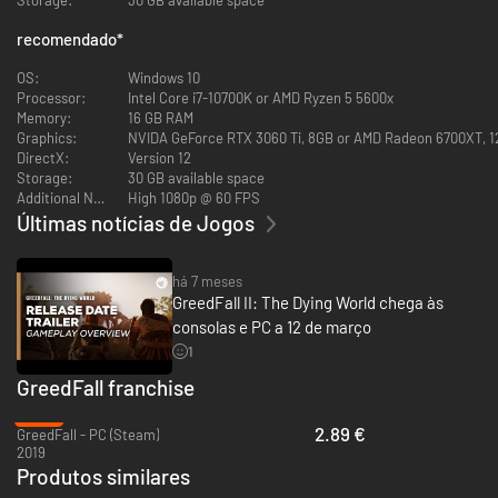
medida que você avança, cada escolha feita influencia no desenrolar dos
acontecimentos, cada aliança traz consequências reais, e cada decisão
recomendado
*
pode mudar o destino do mundo.
OS:
Windows 10
A força não é sua única opção para superar as armadilhas e desafios que
Processor:
Intel Core i7-10700K or AMD Ryzen 5 5600x
surgem pelo caminho. Use a diplomacia para convencer seus oponentes,
Memory:
16 GB RAM
crie seus próprios equipamentos, descubra tesouros escondidos e acesse
Graphics:
NVIDA GeForce RTX 3060 Ti, 8GB or AMD Radeon 6700XT, 
locais proibidos com truques e disfarces engenhosos.
DirectX:
Version 12
Storage:
30 GB available space
Você é o mestre do seu próprio destino.
Additional Notes:
High 1080p @ 60 FPS
Últimas notícias de Jogos
há 7 meses
GreedFall II: The Dying World chega às
consolas e PC a 12 de março
1
GreedFall franchise
-92%
2.89 €
GreedFall - PC (Steam)
2019
DESCUBRA O CONTINENTE DE GACANE
Produtos similares
Retorne às terras de Gacane nesta nova aventura. A história começa três