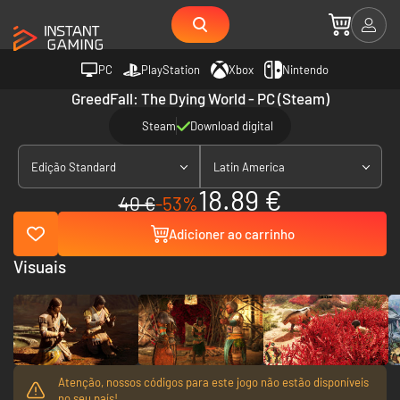
PC
PlayStation
Xbox
Nintendo
GreedFall: The Dying World - PC (Steam)
Steam
Download digital
Edição Standard
Latin America
18.89 €
40 €
-53%
Adicioner ao carrinho
Visuais
Atenção, nossos códigos para este jogo não estão disponíveis
no seu país!