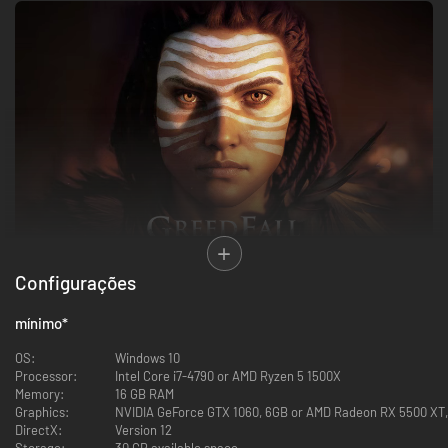
Configurações
mínimo
*
ESCREVA SUA PRÓPRIA LENDA
GreedFall: The Dying World é um RPG guiado pela narrativa. A história
OS:
Windows 10
leva você aos confins de um vasto mundo de fantasia, inspirado na
Processor:
Intel Core i7-4790 or AMD Ryzen 5 1500X
Europa do século XVII.
Memory:
16 GB RAM
Crie seu personagem: aparência, atributos, talentos e habilidades. Em
Graphics:
NVIDIA GeForce GTX 1060, 6GB or AMD Radeon RX 5500 XT
seguida, mergulhe em uma jornada repleta de encontros marcantes com
DirectX:
Version 12
aliados que serão essenciais para superar os perigos que o aguardam. À
Storage:
30 GB available space