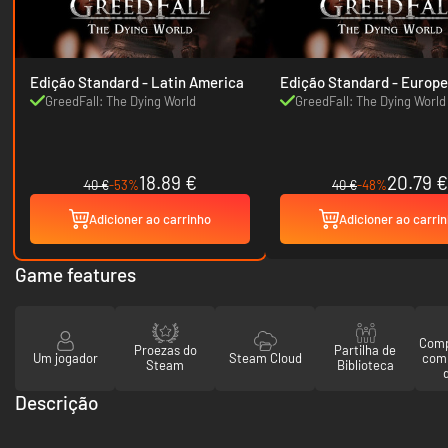
Edição Standard - Latin America
Edição Standard - Europe & USA
& Canada
GreedFall: The Dying World
GreedFall: The Dying World
18.89 €
20.79 €
40 €
-53%
40 €
-48%
Adicioner ao carrinho
Adicioner ao carri
Game features
Comp
Proezas do
Partilha de
Um jogador
Steam Cloud
com
Steam
Biblioteca
Descrição