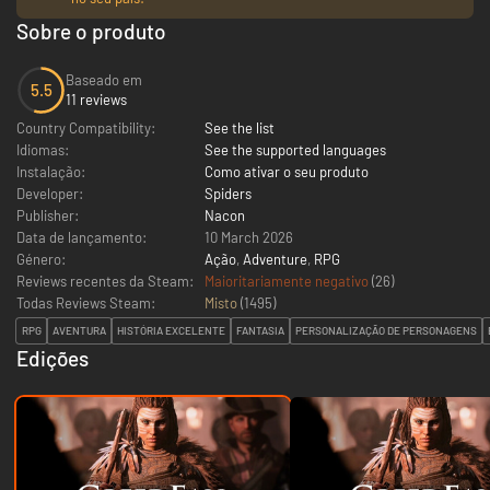
Sobre o produto
Baseado em
5.5
11 reviews
Country Compatibility:
See the list
Idiomas:
See the supported languages
Instalação:
Como ativar o seu produto
Developer:
Spiders
Publisher:
Nacon
Data de lançamento:
10 March 2026
Género:
Ação
,
Adventure
,
RPG
Reviews recentes da Steam:
Maioritariamente negativo
(26)
Todas Reviews Steam:
Misto
(
1495
)
RPG
AVENTURA
HISTÓRIA EXCELENTE
FANTASIA
PERSONALIZAÇÃO DE PERSONAGENS
Edições