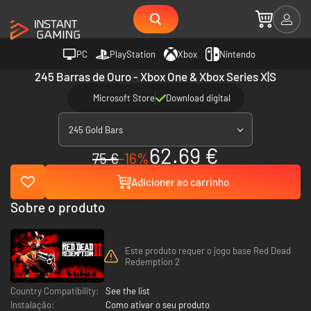
PC
PlayStation
Xbox
Nintendo
245 Barras de Ouro - Xbox One & Xbox Series X|S
Microsoft Store
Download digital
245 Gold Bars
62.69 €
75 €
-16%
Adicioner ao carrinho
Sobre o produto
Este produto requer o jogo base Red Dead
Redemption 2
Country Compatibility:
See the list
Instalação:
Como ativar o seu produto