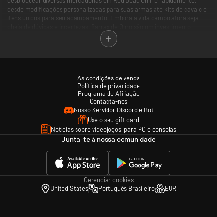
desbloquear diversas mercadorias em Red Dead Online rapidamente,
desde modificações personalizadas para suas armas até kits de cavalo e
itens únicos para seu acampamento. Embora a vida campo afora seja
cheia de dúvidas e incertezas, Barras de Ouro são um investimento
seguro que pode fazer você se destacar.
Há determinados limites para compra, uso e resgate. Detalhes
disponíveis no EULA (www.rockstargames.com/br/eula) e nos Termos de
Serviço (www.rockstargames.com/br/legal). Atendimento ao consumidor
As condições de venda
e suporte técnico em https://support.rockstargames.com/br/.
Política de privacidade
Programa de Afiliação
Contacta-nos
Nosso Servidor Discord e Bot
Use o seu gift card
Notícias sobre videojogos, para PC e consolas
Junta-te à nossa comunidade
Gerenciar cookies
United States
Português Brasileiro
EUR