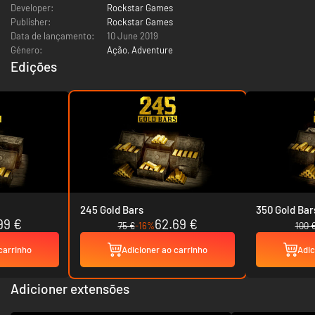
Developer:
Rockstar Games
Publisher:
Rockstar Games
Data de lançamento:
10 June 2019
Género:
Ação
,
Adventure
Edições
245 Gold Bars
350 Gold Bar
99 €
62.69 €
75 €
-16%
100 
carrinho
Adicioner ao carrinho
Adic
Adicioner extensões