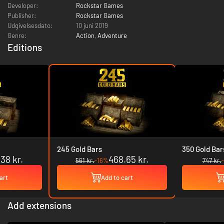
Developer:
Rockstar Games
Publisher:
Rockstar Games
Udgivelsesdato:
10 juni 2019
Genre:
Action
,
Adventure
Editions
245 Gold Bars
350 Gold Bar
38 kr.
468.65 kr.
561 kr.
-16%
747 kr.
art
Add to cart
Add extensions