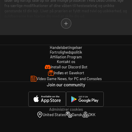
lader dig hurtigt låse op for alle mulige produkter i Red Dead Online, lige
fra særlige modifikationer af dine våben til hesteseletøj og unikke
genstande til din lejr. Livet på prærien er fyldt med tvivl og usikkerhed, og
guldbarrerne kan hjælpe dig med at skille dig ud.
Visse begrænsninger gælder for køb, brug og indløsning. Se
slutbrugerlicensaftalen på www.rockstargames.com/eula og
servicebetingelserne på www.rockstargames.com/legal for at få mere at
vide. Gå til www.rockstargames.com/support for at få kundeservice og
Handelsbetingelser
teknisk hjælp.
Fortrolighedspolitik
Affiliation Program
Kontakt os
Install our Discord Bot
Indløs et Gavekort
Video Game News, for PC and Consoles
Join our community
Administrer cookies
United States
Dansk
DKK