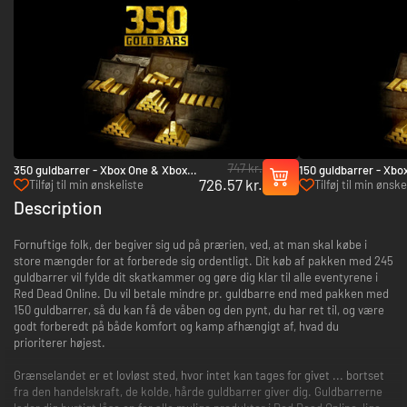
747 kr.
350 guldbarrer - Xbox One & Xbox
150 guldbarrer - Xbo
726.57 kr.
Series X|S
Series X|S
Tilføj til min ønskeliste
Tilføj til min ønske
Description
Fornuftige folk, der begiver sig ud på prærien, ved, at man skal købe i
store mængder for at forberede sig ordentligt. Dit køb af pakken med 245
guldbarrer vil fylde dit skatkammer og gøre dig klar til alle eventyrene i
Red Dead Online. Du vil betale mindre pr. guldbarre end med pakken med
150 guldbarrer, så du kan få de våben og den pynt, du har ret til, og være
godt forberedt på både komfort og kamp afhængigt af, hvad du
prioriterer højest.
Grænselandet er et lovløst sted, hvor intet kan tages for givet ... bortset
fra den handelskraft, de kolde, hårde guldbarrer giver dig. Guldbarrerne