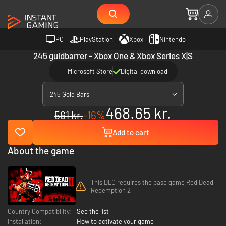
PC
PlayStation
Xbox
Nintendo
245 guldbarrer - Xbox One & Xbox Series X|S
Microsoft Store
Digital download
245 Gold Bars
468.65 kr.
561 kr.
-16%
Add to cart
About the game
This DLC requires the base game Red Dead
Redemption 2
Country Compatibility:
See the list
Installation:
How to activate your game