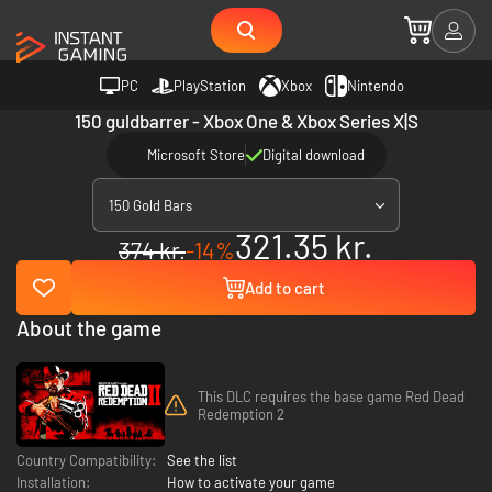
PC
PlayStation
Xbox
Nintendo
150 guldbarrer - Xbox One & Xbox Series X|S
Microsoft Store
Digital download
150 Gold Bars
321.35 kr.
374 kr.
-14%
Add to cart
About the game
This DLC requires the base game Red Dead
Redemption 2
Country Compatibility:
See the list
Installation:
How to activate your game