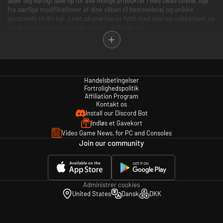
lader dig hurtigt låse op for alle mulige produkter i Red Dead Online, lige
fra særlige modifikationer af dine våben til hesteseletøj og unikke
genstande til din lejr. Livet på prærien er fyldt med tvivl og usikkerhed, og
guldbarrerne kan hjælpe dig med at skille dig ud.
Visse begrænsninger gælder for køb, brug og indløsning. Se
slutbrugerlicensaftalen på www.rockstargames.com/eula og
servicebetingelserne på www.rockstargames.com/legal for at få mere at
vide.
Handelsbetingelser
Fortrolighedspolitik
Affiliation Program
Kontakt os
Install our Discord Bot
Indløs et Gavekort
Video Game News, for PC and Consoles
Join our community
Administrer cookies
United States
Dansk
DKK