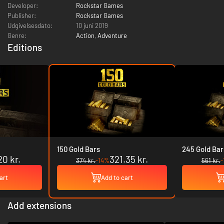
Developer:
Rockstar Games
Publisher:
Rockstar Games
Udgivelsesdato:
10 juni 2019
Genre:
Action
,
Adventure
Editions
150 Gold Bars
245 Gold Bar
20 kr.
321.35 kr.
374 kr.
-14%
561 kr.
-
art
Add to cart
Add extensions