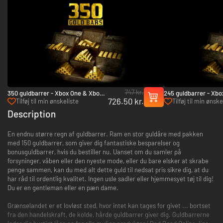
747 kr.
350 guldbarrer - Xbox One & Xbox
245 guldbarrer - Xbo
726.50 kr.
Series X|S
Series X|S
Tilføj til min ønskeliste
Tilføj til min ønske
Description
En endnu større regn af guldbarrer. Ram en stor guldåre med pakken
med 150 guldbarrer, som giver dig fantastiske besparelser og
bonusguldbarrer, hvis du bestiller nu. Uanset om du samler på
forsyninger, våben eller den nyeste mode, eller du bare elsker at skrabe
penge sammen, kan du med alt dette guld til nedsat pris sikre dig, at du
har råd til ordentlig kvalitet. Ingen usle sadler eller hjemmesyet tøj til dig!
Du er en gentleman eller en pæn dame.
Grænselandet er et lovløst sted, hvor intet kan tages for givet ... bortset
fra den handelskraft, de kolde, hårde guldbarrer giver dig. Guldbarrerne