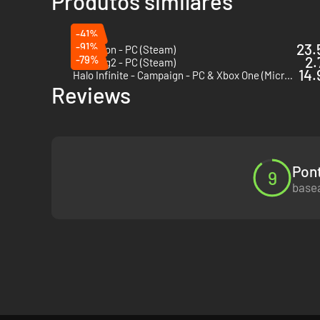
Produtos similares
-41%
-91%
23.
Marathon - PC (Steam)
-79%
2.
Trepang2 - PC (Steam)
14.
Halo Infinite - Campaign - PC & Xbox One (Microsoft Store)
Reviews
Pont
9
basea