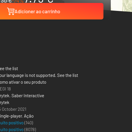
30 €
-74%
Adicioner ao carrinho
ee the list
our language is not supported. See the list
omo ativar o seu produto
EGI 18
rytek
,
Saber Interactive
rytek
5 October 2021
ingle-player
,
Ação
uito positivo
(140)
uito positivo
(
8078
)