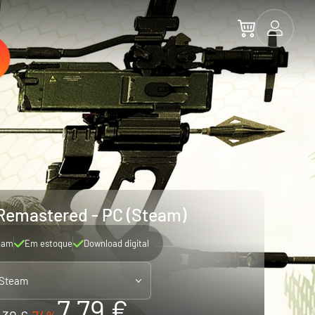
 Remastered - PC (Steam)
eam
Em estoque
Download digital
 Steam
7.79 €