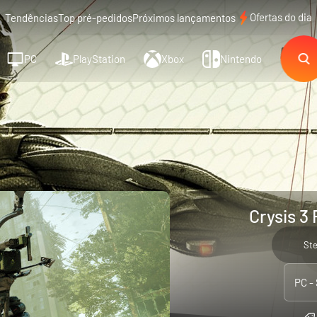
Ofertas do dia
Tendências
Top pré-pedidos
Próximos lançamentos
PC
PlayStation
Xbox
Nintendo
Crysis 3
St
PC -