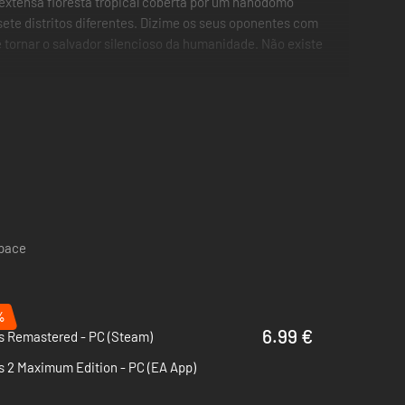
extensa floresta tropical coberta por um nanodomo
sete distritos diferentes. Dizime os seus oponentes com
e tornar o salvador silencioso da humanidade. Não existe
space
%
6.99 €
s Remastered - PC (Steam)
s 2 Maximum Edition - PC (EA App)