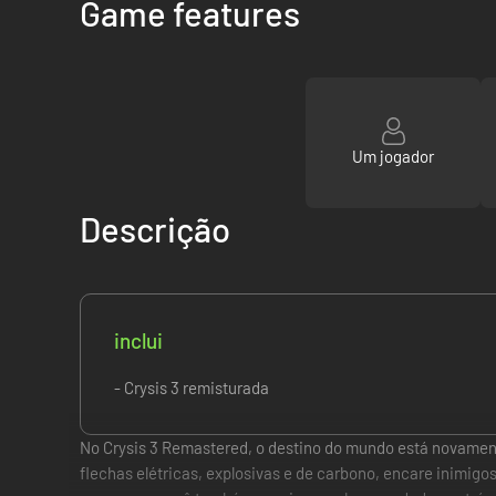
Game features
Um jogador
Descrição
inclui
- Crysis 3 remisturada
No Crysis 3 Remastered, o destino do mundo está novamen
flechas elétricas, explosivas e de carbono, encare inimig