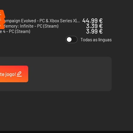
%
%
44.99 €
Halo: Campaign Evolved - PC & Xbox Series X|S (Microsoft Store)
%
3.39 €
t Memory: Infinite - PC (Steam)
3.99 €
 4 - PC (Steam)
Todas as línguas
te jogo!