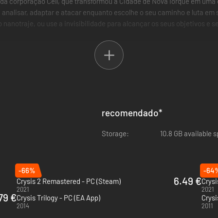
 da corporação Cell, que transformou a Cidade de Nova Iorque em uma 
 analisar, adaptar e atacar enquanto escolhe o seu caminho e luta em 
 nanotraje, ou use a invisibilidade para alcançar os seus objetivos e s
recomendado
*
Storage:
10.8 GB available 
-66%
-64
6.49 €
Crysis 2 Remastered - PC (Steam)
Crysi
2021
2021
.79 €
Crysis Trilogy - PC (EA App)
Crysi
2014
2011