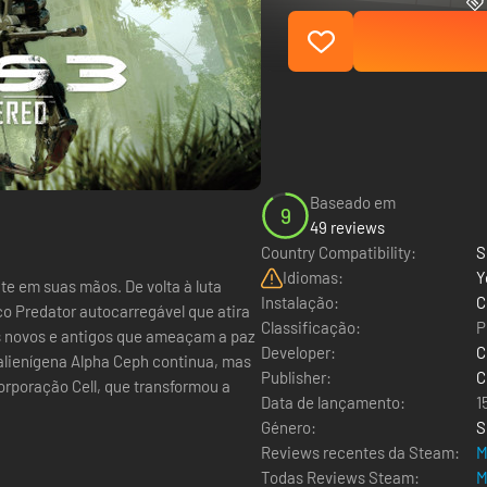
Baseado em
9
49 reviews
Country Compatibility:
S
Idiomas:
Y
e em suas mãos. De volta à luta
Instalação:
C
 Predator autocarregável que atira
Classificação:
P
os novos e antigos que ameaçam a paz
Developer:
C
 alienígena Alpha Ceph continua, mas
Publisher:
C
orporação Cell, que transformou a
Data de lançamento:
1
Género:
S
Reviews recentes da Steam:
M
Todas Reviews Steam:
M