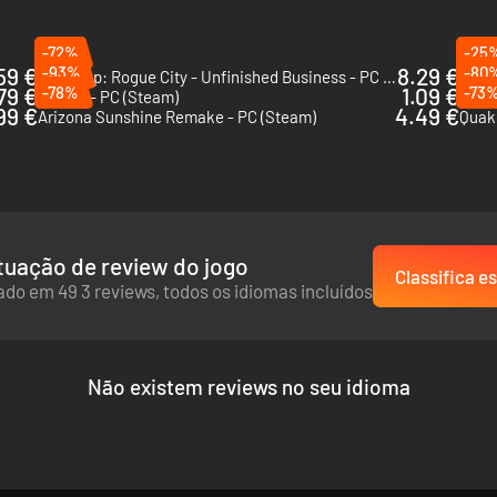
-72%
-25
59 €
-93%
8.29 €
-80
RoboCop: Rogue City - Unfinished Business - PC (Steam)
79 €
-78%
1.09 €
-73
Sprawl - PC (Steam)
Brigh
99 €
4.49 €
Arizona Sunshine Remake - PC (Steam)
Quake
uação de review do jogo
Classifica es
do em 49 3 reviews, todos os idiomas incluídos
Não existem reviews no seu idioma