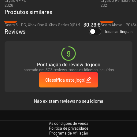
Crysis 4 - PC
Crysis 3 Remastered 
2026
2021
Produtos similares
-13%
-93%
30.39 €
Gears 5 - PC, Xbox One & Xbox Series X|S (Microsoft Store)
Scars Above - PC (S
Reviews
Todas as línguas
9
Pontuação de review do jogo
baseado em 37 3 reviews, todos os idiomas incluídos
Classifica este jogo!
Não existem reviews no seu idioma
As condições de venda
Política de privacidade
Programa de Afiliação