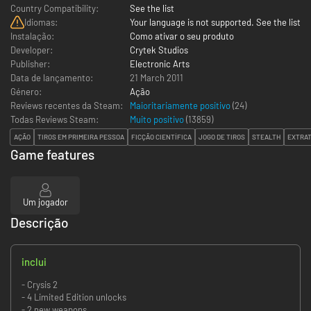
Country Compatibility:
See the list
Idiomas:
Your language is not supported. See the list
Instalação:
Como ativar o seu produto
Developer:
Crytek Studios
Publisher:
Electronic Arts
Data de lançamento:
21 March 2011
Género:
Ação
Reviews recentes da Steam:
Maioritariamente positivo
(24)
Todas Reviews Steam:
Muito positivo
(
13859
)
AÇÃO
TIROS EM PRIMEIRA PESSOA
FICÇÃO CIENTÍFICA
JOGO DE TIROS
STEALTH
EXTRA
Game features
Um jogador
Descrição
inclui
- Crysis 2
- 4 Limited Edition unlocks
- 2 new weapons