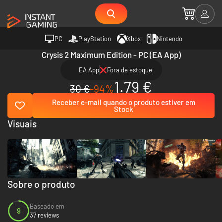
PC
PlayStation
Xbox
Nintendo
Crysis 2 Maximum Edition - PC (EA App)
EA App
Fora de estoque
1.79 €
30 €
-94%
Receber e-mail quando o produto estiver em
Stock
Visuais
Sobre o produto
Baseado em
9
37 reviews