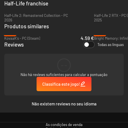
Half-Life franchise
Half-Life 2: Remastered Collection - PC
Half-Life 2 RTX - PC 
2026
2025
Produtos similares
-44%
-80%
4.59 €
KovaaK's - PC (Steam)
Bright Memory: Infini
Reviews
Todas as línguas
--
Não há reviews suficientes para calcular a pontuação
Classifica este jogo!
Não existem reviews no seu idioma
As condições de venda