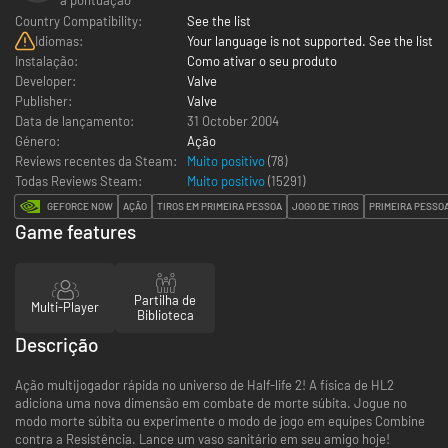
Country Compatibility:
See the list
Idiomas:
Your language is not supported. See the list
Instalação:
Como ativar o seu produto
Developer:
Valve
Publisher:
Valve
Data de lançamento:
31 October 2004
Género:
Ação
Reviews recentes da Steam:
Muito positivo
(78)
Todas Reviews Steam:
Muito positivo
(
15291
)
GEFORCE NOW
AÇÃO
TIROS EM PRIMEIRA PESSOA
JOGO DE TIROS
PRIMEIRA PESSO
Game features
Partilha de
Multi-Player
Biblioteca
Descrição
Ação multijogador rápida no universo de Half-life 2! A física de HL2
adiciona uma nova dimensão em combate de morte súbita. Jogue no
modo morte súbita ou experimente o modo de jogo em equipes Combine
contra a Resistência. Lance um vaso sanitário em seu amigo hoje!