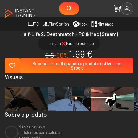
PC
PlayStation
Xbox
Nintendo
Half-Life 2: Deathmatch - PC & Mac (Steam)
Steam
Fora de estoque
1.99 €
5 €
-60%
Receber e-mail quando o produto estiver em
Stock
Visuais
Sobre o produto
Não há reviews
--
suficientes para calcular
a pontuação