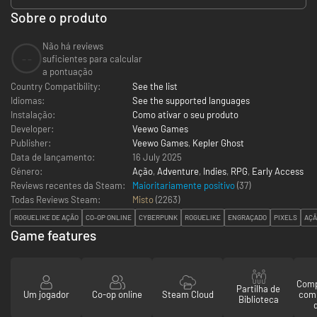
Sobre o produto
Não há reviews
--
suficientes para calcular
a pontuação
Country Compatibility:
See the list
Idiomas:
See the supported languages
Instalação:
Como ativar o seu produto
Developer:
Veewo Games
Publisher:
Veewo Games
,
Kepler Ghost
Data de lançamento:
16 July 2025
Género:
Ação
,
Adventure
,
Indies
,
RPG
,
Early Access
Reviews recentes da Steam:
Maioritariamente positivo
(37)
Todas Reviews Steam:
Misto
(
2263
)
ROGUELIKE DE AÇÃO
CO-OP ONLINE
CYBERPUNK
ROGUELIKE
ENGRAÇADO
PIXELS
AÇÃ
Game features
Comp
Partilha de
Um jogador
Co-op online
Steam Cloud
com
Biblioteca