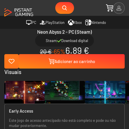
PC
PlayStation
Xbox
Nintendo
Neon Abyss 2 - PC (Steam)
Steam
Download digital
6.89 €
20 €
-65%
Adicioner ao carrinho
Visuais
Early Access
Este jogo de acesso antecipado não está completo e pode ou não
mudar posteriormente.