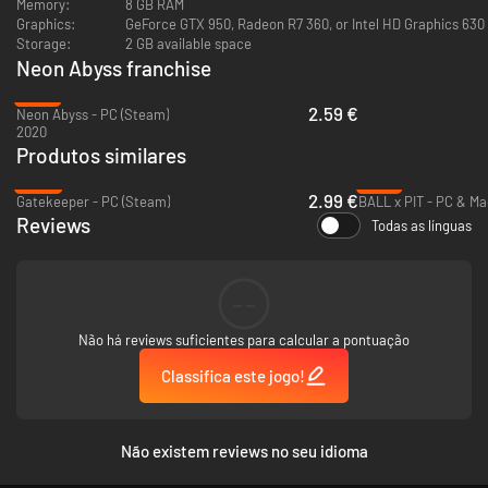
Memory:
8 GB RAM
Graphics:
GeForce GTX 950, Radeon R7 360, or Intel HD Graphics 630
Storage:
2 GB available space
Neon Abyss franchise
-87%
2.59 €
Neon Abyss - PC (Steam)
2020
Produtos similares
-80%
-21%
2.99 €
Gatekeeper - PC (Steam)
BALL x PIT - PC & Ma
Reviews
Todas as línguas
Neon Abyss 2 apresenta um eletrizante modo cooperativo online para 4
jogadores, para que você e até três amigos se aventurem no caos deste
--
roguelike. Trabalhem em equipe para multiplicar sinergias e combinações
únicas, criando poderosas forças de destruição. Coordenem suas
Não há reviews suficientes para calcular a pontuação
composições de personagem e conquistem o Abismo, podendo explorar
diferentes ambientes no mesmo mapa para maximizar a eficiência e
Classifica este jogo!
descobrir segredos e tesouros escondidos.
Não existem reviews no seu idioma