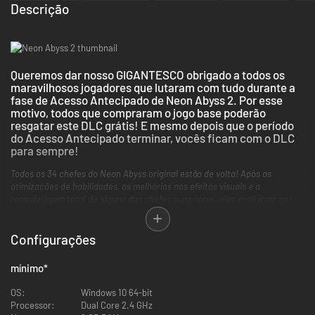
Descrição
Queremos dar nosso GIGANTESCO obrigado a todos os
maravilhosos jogadores que lutaram com tudo durante a
fase de Acesso Antecipado de Neon Abyss 2. Por esse
motivo, todos que compraram o jogo base poderão
resgatar este DLC grátis! E mesmo depois que o período
do Acesso Antecipado terminar, vocês ficam com o DLC
para sempre!
Todos os 34 chefes do Neon Abyss original estão de volta! Após as
otimizações de habilidades, as melhorias nos efeitos visuais e a
remodelagem total de alguns dos chefes superiores, eles evoluíram por
completo! Tudo pronto para enfrentar a ira deles?
--------------------------------------------------------------------------------------------
--------
Configurações
Aventure-se no abismo caótico e pixelado de Neon Abyss 2! O ritmo
aumentou, os riscos são maiores e as possibilidades são infinitas neste
mínimo
*
roguelike de mitos digitais. Com mecânicas explosivas de correr e atirar,
vários estilos de combate e sinergias ilimitadas entre itens, Neon Abyss 2
OS:
Windows 10 64-bit
oferece uma experiência dramática e eletrizante a cada partida.
Processor:
Dual Core 2.4 GHz