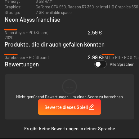
Memory:
8 GB RAM
Graphics:
GeForce GTX 950, Radeon R7 360, or Intel HD Graphics 630
Storage:
2 GB available space
Neon Abyss franchise
-87%
2.59 €
Neon Abyss - PC (Steam)
2020
Produkte, die dir auch gefallen könnten
-80%
-21%
2.99 €
Gatekeeper - PC (Steam)
BALL x PIT - PC & Ma
Bewertungen
Alle Sprachen
Neon Abyss 2 bietet aufregenden Online-Koop für 4 Spieler, bei dem du
und bis zu drei Freunde gemeinsam in das Roquelike-Chaos eintauchen
--
könnt. Schließt euch zusammen, um eure einzigartigen Synergien und
Kombos zu vervielfachen und mächtige Kräfte der Zerstörung zu
Nicht genügend Bewertungen, um einen Score zu berechnen
erschaffen. Koordiniert eure Builds und erobert den Abyss als Team,
indem ihr sogar verschiedene Räume derselben Karte erkundet, um die
Bewerte dieses Spiel!
Effizienz zu maximieren und verborgene Geheimnisse und Schätze zu
entdecken.
Es gibt keine Bewertungen in deiner Sprache