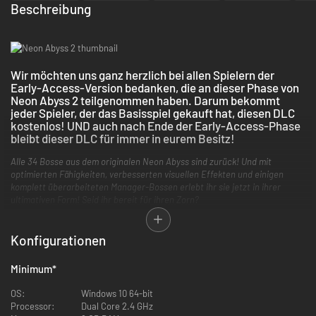
Beschreibung
Wir möchten uns ganz herzlich bei allen Spielern der
Early-Access-Version bedanken, die an dieser Phase von
Neon Abyss 2 teilgenommen haben. Darum bekommt
jeder Spieler, der das Basisspiel gekauft hat, diesen DLC
kostenlos! UND auch nach Ende der Early-Access-Phase
bleibt dieser DLC für immer in eurem Besitz!
Alle 34 Bosse aus dem originalen Neon Abyss sind zurück! Und mit
optimierten Fähigkeiten, verbesserten visuellen Effekten und einigen
komplett überarbeiteten Manager-Bossen erlebt ihr sie jetzt in ihrer
ultimativen Form! Seid ihr bereit für ihren Zorn?
--------------------------------------------------------------------------------------------
--------
Tauche mit Neon Abyss 2 noch tiefer in den chaotischen, wunderschön
Konfigurationen
pixeligen Abyss ein! In diesem cybermythischen Roguelike ist die Action
noch schneller, es steht noch mehr auf dem Spiel – und die Möglichkeiten
Minimum
*
sind endlos. Mit explosivem „Run 'n' Gun“-Gameplay, verschiedenen
Kampfstilen und grenzenlosen Item-Synergien bietet Neon Abyss 2 jedes
OS:
Windows 10 64-bit
Mal ein neues dramatisches und actiongeladenes Erlebnis.
Processor:
Dual Core 2.4 GHz