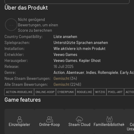
Über das Produkt
Nicht genügend
--
Bewertungen, um einen
Score zu berechnen
Country Compatibility:
Liste ansehen
Spielsprachen:
Unterstützte Sprachen ansehen
Installation:
Wie aktiviere ich mein Produkt
Entwickler:
Veewo Games
Herausgeber:
Veewo Games
,
Kepler Ghost
Release:
16 Juli 2025
Genre:
Action
,
Abenteuer
,
Indies
,
Rollenspiele
,
Early A
Neue Steam Bewertungen:
Gemischt
(34)
Alle Steam Bewertungen:
Gemischt
(
2246
)
ACTION-ROGUELIKE
ONLINE-KOOP
CYBERPUNK
ROGUELIKE
WITZIG
PIXEL-ART
ACTI
Game features
Einzelspieler
Online-Koop
Steam Cloud
Familienbibliothek
Co
Unt