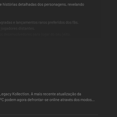
e histórias detalhadas dos personagens, revelando
agradas e lançamentos raros preferidos dos fãs.
 jogadores distantes.
 desenvolvedores para jogar do seu jeito.
 John Tobias, Dan Forden, John Vogel e dezenas de outros).
e Edenia durante a era arcade.
Legacy Kollection. A mais recente atualização da
e PC podem agora defrontar-se online através dos modos