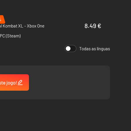
%
8.49 €
al Kombat XL - Xbox One
 PC (Steam)
Todas as línguas
ste jogo!