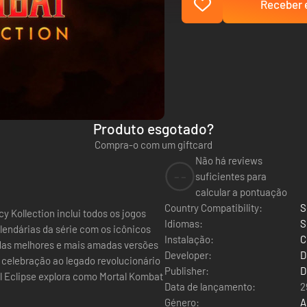
Receber e
Produto esgotado?
Compra-o com um giftcard
Não há reviews
--
suficientes para
calcular a pontuação
Country Compatibility:
S
y Kollection inclui todos os jogos
Idiomas:
S
 lendárias da série com os icônicos
Instalação:
C
 das melhores e mais amadas versões
Developer:
D
 celebração ao legado revolucionário
Publisher:
D
al Eclipse explora como Mortal Kombat
Data de lançamento:
2
Género:
A