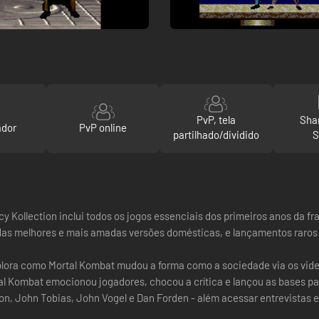
PvP, tela
Sha
ador
PvP online
partilhado/dividido
S
y Kollection inclui todos os jogos essenciais dos primeiros anos da fra
 das melhores e mais amadas versões domésticas, e lançamentos raros
explora como Mortal Kombat mudou a forma como a sociedade via os vi
al Kombat emocionou jogadores, chocou a crítica e lançou as bases p
n, John Tobias, John Vogel e Dan Forden - além acessar entrevistas ex