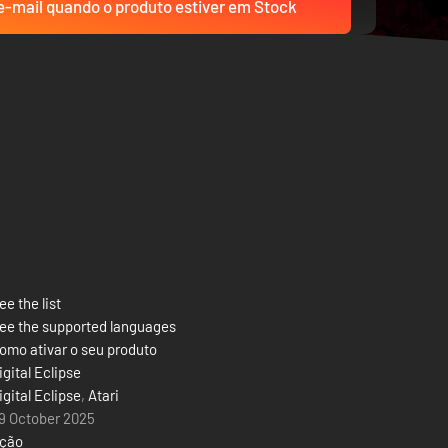
-mail quando o produto estiver em Stock
ee the list
ee the supported languages
omo ativar o seu produto
igital Eclipse
igital Eclipse
,
Atari
9 October 2025
ção