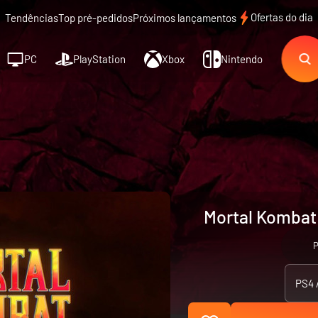
Ofertas do dia
Tendências
Top pré-pedidos
Próximos lançamentos
PC
PlayStation
Xbox
Nintendo
Mortal Kombat 
P
PS4 