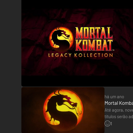
há um ano
Mortal Kombat
Até agora, nov
títulos serão 
últimos esteja
1