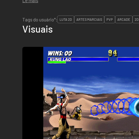
Lê mais
Tags do usuário*:
LUTA 2D
ARTES MARCIAIS
PVP
ARCADE
2D
Visuais