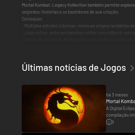
Mortal Kombat: Legacy Kollection também permite explorar 
segredos, histórias e os bastidores de sua criação.
Destaques
- Múltiplas edições icônicas: reviva as origens lendárias
- Jogo online: entre em batalhas online com rollback net
- Chega de segredos: desbloqueie com um toque todos os p
- Documentário interativo: conteúdo aprofundado dos basti
- A história completa: linhas do tempo e histórias detalha
Últimas notícias de Jogos
há 3 meses
Mortal Komba
A Digital Ecli
compilação int
«Quick Play» e
1