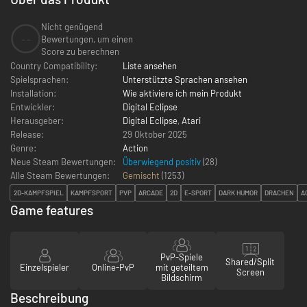
Nicht genügend
--
Bewertungen, um einen
Score zu berechnen
Country Compatibility:
Liste ansehen
Spielsprachen:
Unterstützte Sprachen ansehen
Installation:
Wie aktiviere ich mein Produkt
Entwickler:
Digital Eclipse
Herausgeber:
Digital Eclipse
,
Atari
Release:
29 Oktober 2025
Genre:
Action
Neue Steam Bewertungen:
Überwiegend positiv
(28)
Alle Steam Bewertungen:
Gemischt
(
1253
)
2D-KAMPFSPIEL
KAMPFSPORT
PVP
ARCADE
2D
E-SPORT
DARK HUMOR
DRACHEN
A
Game features
PvP-Spiele
Shared/Split
Einzelspieler
Online-PvP
mit geteiltem
Screen
Bildschirm
Beschreibung