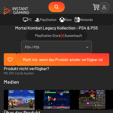
PC
PlayStation
Xbox
Nintendo
Mortal Kombat Legacy Kollection - PS4 & PS5
PlayStation Store
Ausverkauft
PS4 / PS5
Mailt mir, wenn das Produkt wieder verfügbar ist
Produkt nicht verfügbar?
Mit Gift Cards kaufen
Medien
Über das Produkt