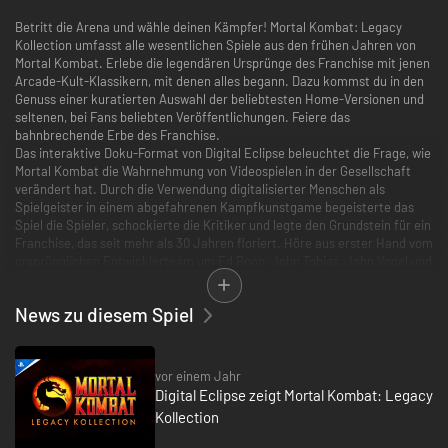
Betritt die Arena und wähle deinen Kämpfer! Mortal Kombat: Legacy
Kollection umfasst alle wesentlichen Spiele aus den frühen Jahren von
Mortal Kombat. Erlebe die legendären Ursprünge des Franchise mit jenen
Arcade-Kult-Klassikern, mit denen alles begann. Dazu kommst du in den
Genuss einer kuratierten Auswahl der beliebtesten Home-Versionen und
seltenen, bei Fans beliebten Veröffentlichungen. Feiere das
bahnbrechende Erbe des Franchise.
Das interaktive Doku-Format von Digital Eclipse beleuchtet die Frage, wie
Mortal Kombat die Wahrnehmung von Videospielen in der Gesellschaft
verändert hat. Durch die Verwendung digitalisierter Menschen als
Spielgeister in einem abgefahrenen Kampfkunstgame begeisterte das
Spiel die Spieler, schockierte die Kritiker und legte den Grundstein für ein
Franchise, das seit mehr als 30 Jahren floriert. Höre aus erster Hand vom
ursprünglichen Entwicklerteam um Ed Boon, John Tobias, John Vogel und
Dan Forden. Dazu kommen weitere exklusive Interviews, seltene
Konzeptgrafiken, Vintage-Marketingmaterialien und Archivvideomaterial.
News zu diesem Spiel
Mortal Kombat: Legacy Kollection ermöglicht es den Spielern außerdem,
die Geschichte von Mortal Kombat zu erkunden, und zwar mit einer
Zeitleiste der Story der Originalserie und umfassenden
Figurenhintergründen, die Überlieferungen, Geheimnisse und Einblicke
vor einem Jahr
hinter die Kulissen ihrer Entstehung bieten.
Digital Eclipse zeigt Mortal Kombat: Legacy
Features
Kollection
- Mehrere ikonische Editionen: Erlebe die legendären Ursprünge von
Mortal Kombat mit jenen Arcade-Kult-Klassikern zusammen mit