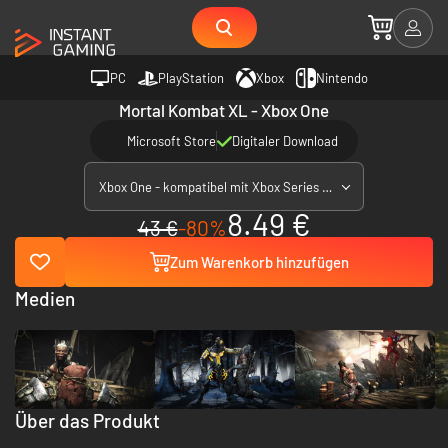
PC
PlayStation
Xbox
Nintendo
Mortal Kombat XL - Xbox One
Microsoft Store
Digitaler Download
Xbox One - kompatibel mit Xbox Series X|S
8.49 €
43 €
-80%
Zum Warenkorb hinzufügen
Medien
Über das Produkt