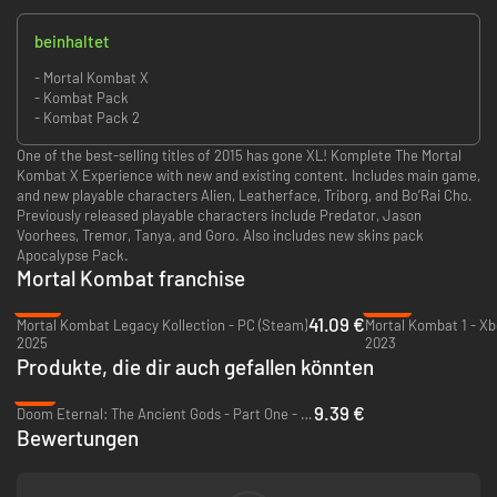
beinhaltet
- Mortal Kombat X
- Kombat Pack
- Kombat Pack 2
One of the best-selling titles of 2015 has gone XL! Komplete The Mortal
Kombat X Experience with new and existing content. Includes main game,
and new playable characters Alien, Leatherface, Triborg, and Bo’Rai Cho.
Previously released playable characters include Predator, Jason
Voorhees, Tremor, Tanya, and Goro. Also includes new skins pack
Apocalypse Pack.
Mortal Kombat franchise
-16%
-36%
41.09 €
Mortal Kombat Legacy Kollection - PC (Steam)
Mortal Kombat 1 - Xb
2025
2023
Produkte, die dir auch gefallen könnten
-6%
9.39 €
Doom Eternal: The Ancient Gods - Part One - Xbox One & Xbox Series X|S
Bewertungen