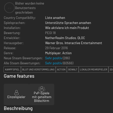
Bisher wurden keine
--
Benutzertests
geschrieben
Country Compatibility:
Liste ansehen
Spielsprachen:
Unterstützte Sprachen ansehen
Installation:
Wie aktiviere ich mein Produkt
Bewertung:
PEGI 18
Entwickler:
NetherRealm Studios
,
QLOC
Herausgeber:
Warner Bros. Interactive Entertainment
Release:
29 Februar 2016
Genre:
Multiplayer
,
Action
Neue Steam Bewertungen:
Sehr positiv
(286)
Alle Steam Bewertungen:
Sehr positiv
(
60566
)
KAMPFSPIEL
BLUT UND VERSTÜMMELUNG
ACTION
GEWALT
LOKALER MEHRSPIELER
2D
Game features
PvP-Spiele
Einzelspieler
mit geteiltem
Bildschirm
Beschreibung