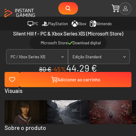
PC
PlayStation
Xbox
Nintendo
Silent Hill f - PC & Xbox Series X|S (Microsoft Store)
Microsoft Store
Download digital
PC / Xbox Series X|S
Edição Standard
44.29 €
80 €
-45%
Adicioner ao carrinho
Visuais
Sobre o produto