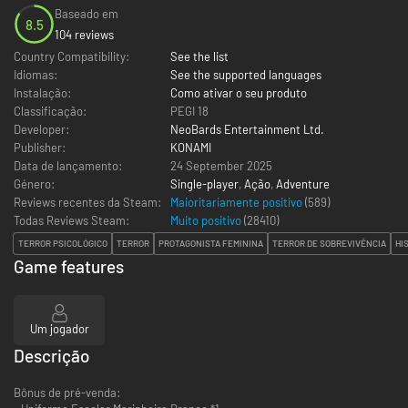
Baseado em
8.5
104 reviews
Country Compatibility:
See the list
Idiomas:
See the supported languages
Instalação:
Como ativar o seu produto
Classificação:
PEGI 18
Developer:
NeoBards Entertainment Ltd.
Publisher:
KONAMI
Data de lançamento:
24 September 2025
Género:
Single-player
,
Ação
,
Adventure
Reviews recentes da Steam:
Maioritariamente positivo
(589)
Todas Reviews Steam:
Muito positivo
(
28410
)
TERROR PSICOLÓGICO
TERROR
PROTAGONISTA FEMININA
TERROR DE SOBREVIVÊNCIA
HI
Game features
Um jogador
Descrição
Bônus de pré-venda: