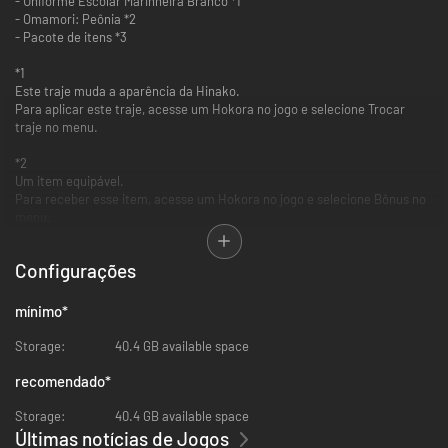
- Uniforme Escolar Marinheira Branco *1
- Omamori: Peônia *2
- Pacote de itens *3
*1
Este traje muda a aparência da Hinako.
Para aplicar este traje, acesse um Hokora no jogo e selecione Trocar
traje no menu.
*2
Um item equipável.
Para receber esse item, acesse um Hokora no jogo e selecione Bônus no
menu.
A opção Bônus será desbloqueada com base na progressão do jogo.
Configurações
*3
Um pacote de itens com três itens consumíveis.
Para receber esse item, acesse um Hokora no jogo e selecione Bônus no
mínimo
*
menu.
A opção Bônus será desbloqueada com base na progressão do jogo.
Storage:
40.4 GB available space
O pacote de itens contém:
- 1 Abura-age enrugado
recomendado
*
- 1 Água divina
- 1 Kit de primeiros socorros
Storage:
40.4 GB available space
Últimas notícias de Jogos