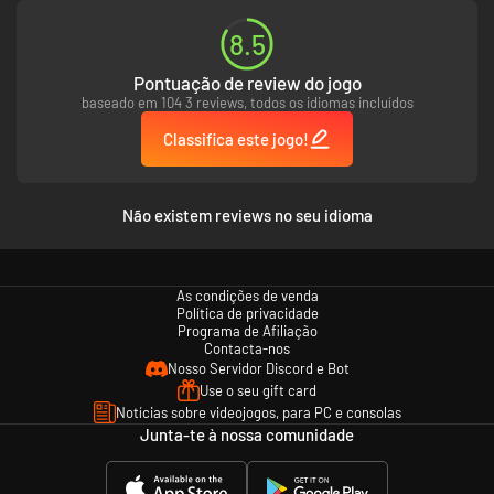
explícita.
O jogo se passa no Japão dos anos 1960, e contém representações
8.5
baseadas nos costumes e cultura da época. Essas representações não
refletem as opiniões ou valores dos desenvolvedores ou quaisquer
Pontuação de review do jogo
indivíduos envolvidos.
baseado em 104 3 reviews, todos os idiomas incluídos
Se você se sentir desconfortável em qualquer ponto ao jogar, faça uma
pausa no jogo ou fale com alguém de confiança.
Classifica este jogo!
Não existem reviews no seu idioma
As condições de venda
Política de privacidade
Programa de Afiliação
Contacta-nos
Nosso Servidor Discord e Bot
Use o seu gift card
Notícias sobre videojogos, para PC e consolas
Junta-te à nossa comunidade