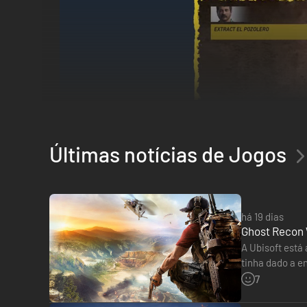
Últimas notícias de Jogos
há 19 dias
Ghost Recon 
A Ubisoft está
tinha dado a e
ter-uma-edica
7