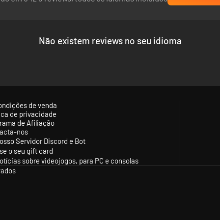
Não existem reviews no seu idioma
ondições de venda
tica de privacidade
rama de Afiliação
acta-nos
osso Servidor Discord e Bot
se o seu gift card
otícias sobre videojogos, para PC e consolas
vados
amentos de uma vasta seleção, desde estampas táticas até tatuagens p