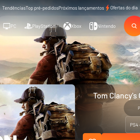
Ofertas do dia
Tendências
Top pré-pedidos
Próximos lançamentos
PC
PlayStation
Xbox
Nintendo
Tom Clancy's 
P
PS4 