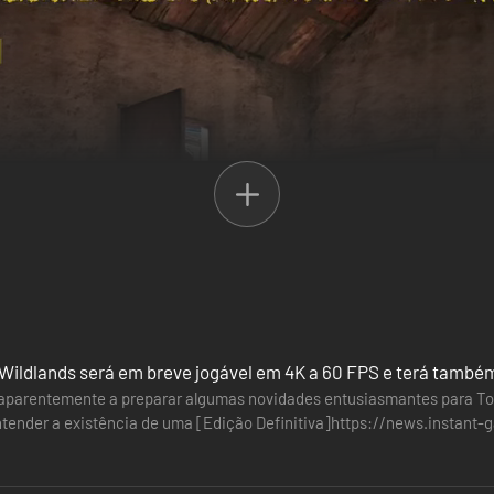
Wildlands será em breve jogável em 4K a 60 FPS e terá tamb
 aparentemente a preparar algumas novidades entusiasmantes para Tom
ntender a existência de uma [Edição Definitiva]https://news.instant
o-definitiva-e-chegar-a-ps5-e-xbox-series)…