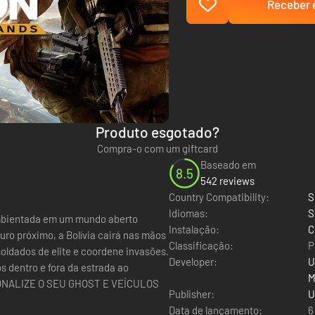
Receber e
Produto esgotado?
Compra-o com um giftcard
Baseado em
8.5
542 reviews
Country Compatibility:
S
Idiomas:
S
r ambientada em um mundo aberto
Instalação:
C
Classificação:
P
soldados de elite e coordene invasões.
Developer:
U
os dentro e fora da estrada ao
M
RSONALIZE O SEU GHOST E VEÍCULOS
Publisher:
U
Data de lançamento:
6