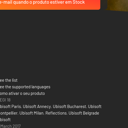
-mail quando o produto estiver em Stock
ee the list
ee the supported languages
omo ativar o seu produto
EGI 18
bisoft Paris
,
Ubisoft Annecy
,
Ubisoft Bucharest
,
Ubisoft
ontpellier
,
Ubisoft Milan
,
Reflections
,
Ubisoft Belgrade
bisoft
 March 2017