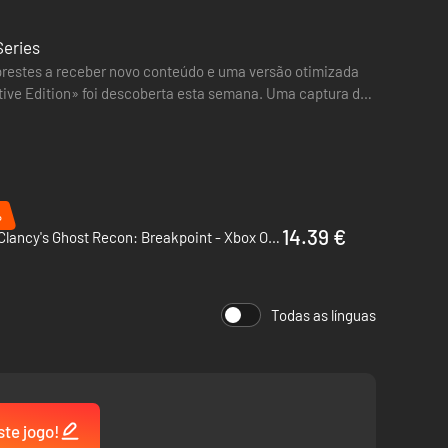
Series
prestes a receber novo conteúdo e uma versão otimizada
tive Edition» foi descoberta esta semana. Uma captura de
ene invasões. Pilote drones e helicópteros e dirija os
%
14.39 €
Tom Clancy's Ghost Recon: Breakpoint - Xbox One & Xbox Series X|S
Todas as línguas
ste jogo!