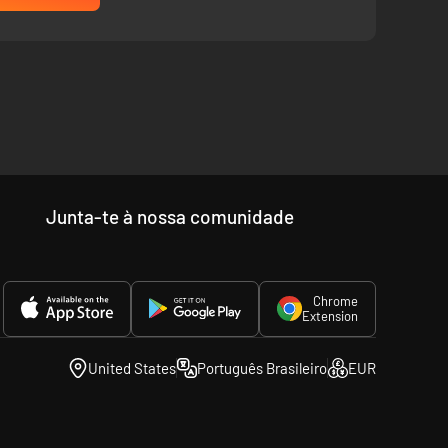
Junta-te à nossa comunidade
Chrome
Extension
rovocativas para os braços. Viaje por ar e mar com mais
United States
Português Brasileiro
EUR