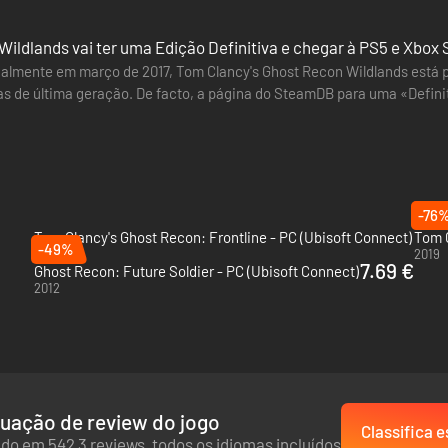
ildlands vai ter uma Edição Definitiva e chegar à PS5 e Xbox 
almente em março de 2017, Tom Clancy's Ghost Recon Wildlands está 
as de última geração. De facto, a página do SteamDB para uma «Defini
oso cartel de drogas. Lidere a sua equipe de soldados de elite e coord
ição foi também…
ar as paisagens impressionantes da Bolívia.
-76
Tom Clancy's Ghost Recon: Frontline - PC (Ubisoft Connect)
-49%
2022
2019
7.69 €
Ghost Recon: Future Soldier - PC (Ubisoft Connect)
2012
uação de review do jogo
Classifica e
do em 542 3 reviews, todos os idiomas incluídos