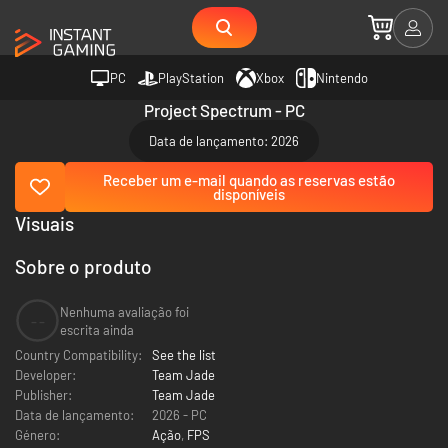
PC
PlayStation
Xbox
Nintendo
Project Spectrum - PC
Data de lançamento: 2026
Receber um e-mail quando as reservas estão
disponíveis
Visuais
Sobre o produto
Nenhuma avaliação foi
--
escrita ainda
Country Compatibility:
See the list
Developer:
Team Jade
Publisher:
Team Jade
Data de lançamento:
2026 - PC
Género:
Ação
,
FPS