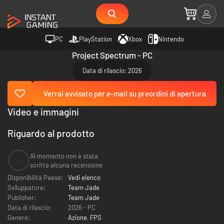
PC
PlayStation
Xbox
Nintendo
Project Spectrum - PC
Data di rilascio: 2026
Verrai avvisato per e-mail su preordini di apertura
Video e immagini
Riguardo al prodotto
Al momento non è stata
--
scritta alcuna recensione
Disponibilità Paese:
Vedi elenco
Sviluppatore:
Team Jade
Publisher:
Team Jade
Data di rilascio:
2026 - PC
Genere:
Azione
,
FPS