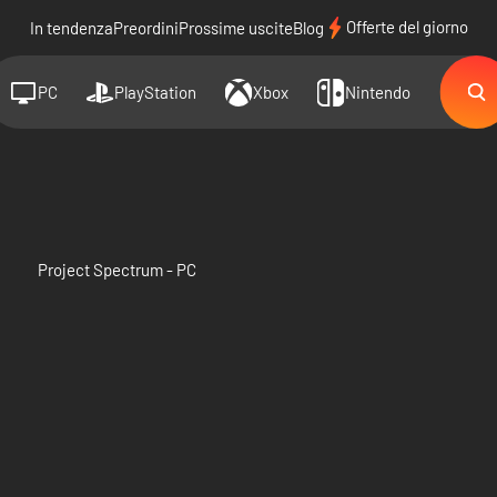
Offerte del giorno
In tendenza
Preordini
Prossime uscite
Blog
PC
PlayStation
Xbox
Nintendo
Project Spectrum - PC