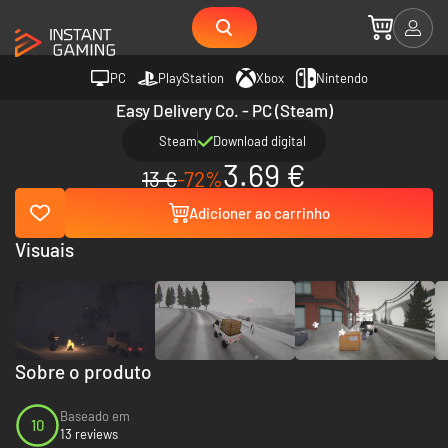
PC
PlayStation
Xbox
Nintendo
Easy Delivery Co. - PC (Steam)
Steam
Download digital
3.69 €
13 €
-72%
Adicioner ao carrinho
Visuais
Sobre o produto
Baseado em
10
13 reviews