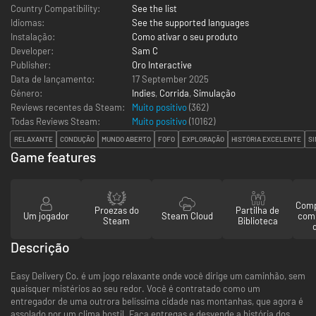
Country Compatibility:
See the list
Idiomas:
See the supported languages
Instalação:
Como ativar o seu produto
Developer:
Sam C
Publisher:
Oro Interactive
Data de lançamento:
17 September 2025
Género:
Indies
,
Corrida
,
Simulação
Reviews recentes da Steam:
Muito positivo
(362)
Todas Reviews Steam:
Muito positivo
(
10162
)
RELAXANTE
CONDUÇÃO
MUNDO ABERTO
FOFO
EXPLORAÇÃO
HISTÓRIA EXCELENTE
SI
Game features
Comp
Proezas do
Partilha de
Um jogador
Steam Cloud
com
Steam
Biblioteca
Descrição
Easy Delivery Co. é um jogo relaxante onde você dirige um caminhão, sem
quaisquer mistérios ao seu redor. Você é contratado como um
entregador de uma outrora belíssima cidade nas montanhas, que agora é
assolado por um clima hostil. Faça entregas e desvende a história dos