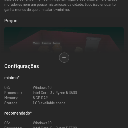
moradores nem um pouco misteriosos da cidade, tudo isso enquanto
ganha menos do que um salário-mínimo.
Pegue
Configurações
mínimo
*
OS:
Windows 10
Processor:
Intel Core i3 / Ryzen 5 3500
Dirija
Memory:
8 GB RAM
Storage:
1 GB available space
recomendado
*
OS:
Windows 10
Processor:
Intel Core i5 / Ryzen 5 3500