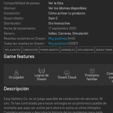
Compatibilidad de países:
Ver la lista
Idiomas:
Ver los idiomas disponibles
Instalación:
Cómo activar tu producto
Desarrollador:
Sam C
Distribuidor:
Oro Interactive
Fecha de lanzamiento:
17 septiembre 2025
Género:
Indies
,
Carreras
,
Simulación
Reseñas recientes en Steam:
Muy positivas
(445)
Todas las reseñas en Steam:
Muy positivas
(
10097
)
RELAJANTES
CONDUCCIÓN
MUNDO ABIERTO
ADORABLES
EXPLORACIÓN
BUENA TRAMA
Game features
Comp
Logros de
Préstamo
Un jugador
Steam Cloud
co
Steam
familiar
Descripción
Easy Delivery Co. es un juego apacible de conducción sin secretos. Ni
uno. Te han contratado para hacer entregas en un pintoresco pueblo de
montaña que supo ser activo pero ahora lo azota un clima inhóspito.
Completa entregas y descubre la historia de los residentes para nada