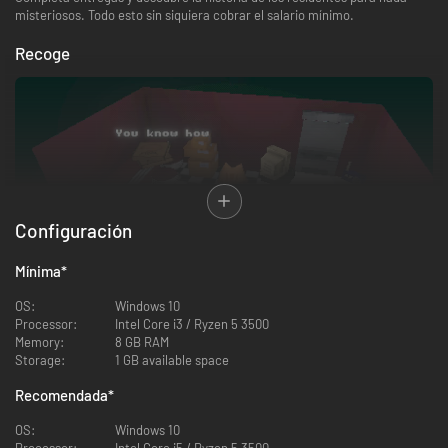
misteriosos. Todo esto sin siquiera cobrar el salario mínimo.
Recoge
Configuración
Mínima
*
OS:
Windows 10
Conduce
Processor:
Intel Core i3 / Ryzen 5 3500
Memory:
8 GB RAM
Storage:
1 GB available space
Recomendada
*
OS:
Windows 10
Processor:
Intel Core i5 / Ryzen 5 3500