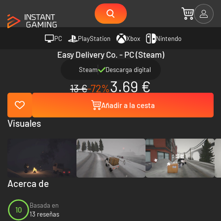
PC
PlayStation
Xbox
Nintendo
Easy Delivery Co. - PC (Steam)
Steam
Descarga digital
3.69 €
13 €
-72%
Añadir a la cesta
Visuales
Acerca de
Basada en
10
13 reseñas