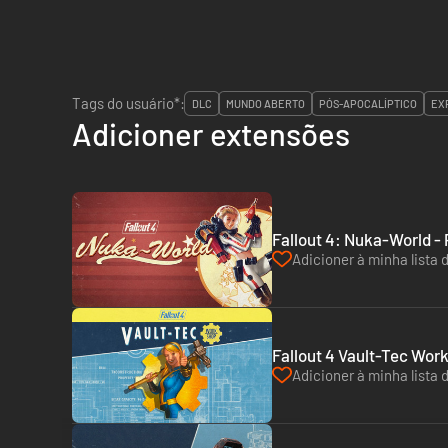
Tags do usuário*:
DLC
MUNDO ABERTO
PÓS-APOCALÍPTICO
EX
Adicioner extensões
Fallout 4: Nuka-World -
Adicioner à minha lista 
Fallout 4 Vault-Tec Wor
Adicioner à minha lista 