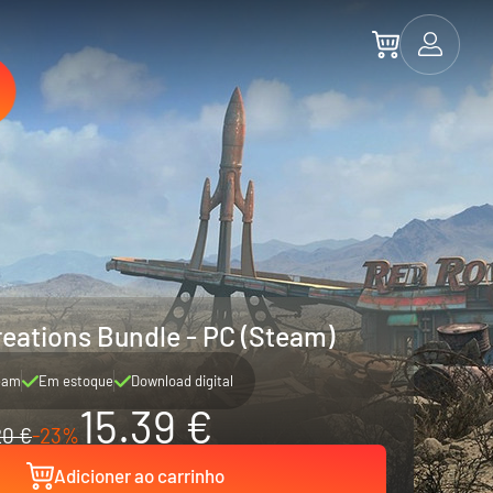
Creations Bundle - PC (Steam)
eam
Em estoque
Download digital
15.39 €
20 €
-23%
Adicioner ao carrinho