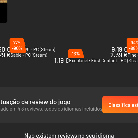
-77%
-94
50 €
-90%
9.19 €
-88
Fallout 76 - PC (Steam)
The E
29 €
-13%
2.39 €
Sable - PC (Steam)
Pine 
1.19 €
)
Exoplanet: First Contact - PC (Ste
tuação de review do jogo
Classifica es
ado em 4 3 reviews, todos os idiomas incluídos
Não existem reviews no seu idioma