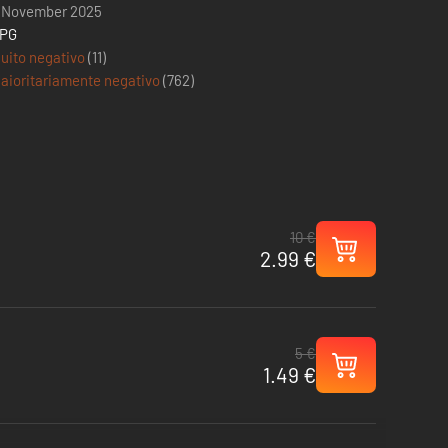
 November 2025
PG
uito negativo
(11)
aioritariamente negativo
(
762
)
10 €
2.99 €
5 €
1.49 €