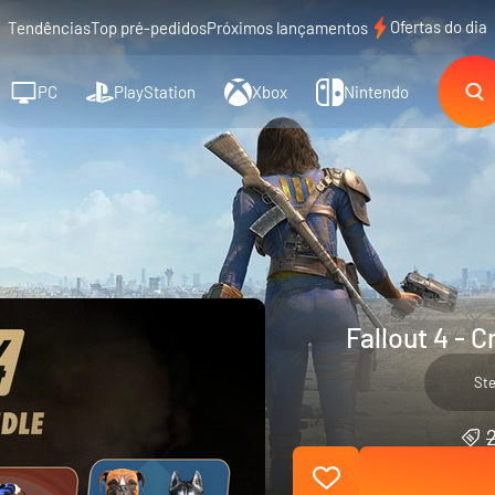
Ofertas do dia
Tendências
Top pré-pedidos
Próximos lançamentos
PC
PlayStation
Xbox
Nintendo
Fallout 4 - 
St