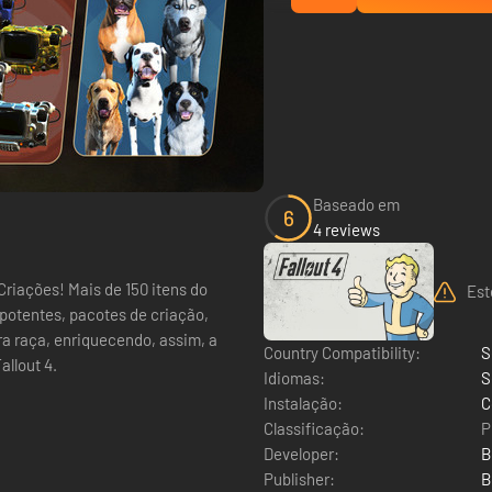
Baseado em
6
4 reviews
Criações! Mais de 150 itens do
Est
potentes, pacotes de criação,
ra raça, enriquecendo, assim, a
Country Compatibility:
S
allout 4.
Idiomas:
S
Instalação:
C
Classificação:
P
Developer:
B
Publisher:
B