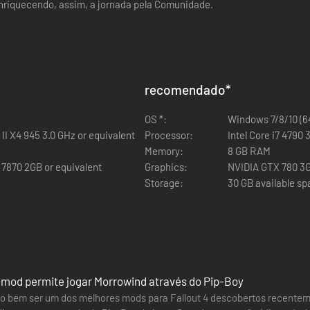
enriquecendo, assim, a jornada pela Comunidade.
recomendado
*
OS *:
Windows 7/8/10 (64
I X4 945 3.0 GHz or equivalent
Processor:
Intel Core i7 4790
Memory:
8 GB RAM
7870 2GB or equivalent
Graphics:
NVIDIA GTX 780 3
Storage:
30 GB available s
m mod permite jogar Morrowind através do Pip-Boy
o bem ser um dos melhores mods para Fallout 4 descobertos recentemen