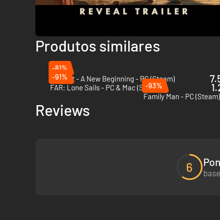
Produtos similares
-81%
-91%
7.
Outcast - A New Beginning - PC (Steam)
-93%
1.
FAR: Lone Sails - PC & Mac (Steam)
Family Man - PC (Steam
Reviews
Pon
6
base