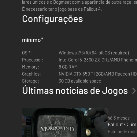
lares únicos e o Dogmeat com a aparência de outra raça, 
É necessário ter o jogo base de Fallout 4.
Configurações
mínimo
*
OS *:
Windows 7/8/10 (64-bit OS required)
Processor:
Intel Core i5-2300 2.8 GHz/AMD Phenom I
Memory:
8 GB RAM
Graphics:
NVIDIA GTX 550 Ti 2GB/AMD Radeon HD 
Storage:
30 GB available space
Últimas notícias de Jogos
há 3 meses
Fallout 4: u
Este pode muit