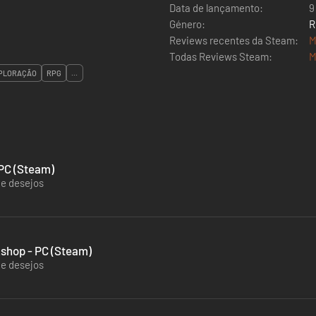
Data de lançamento:
9
Género:
R
Reviews recentes da Steam:
M
Todas Reviews Steam:
M
PLORAÇÃO
RPG
...
 PC (Steam)
de desejos
kshop - PC (Steam)
de desejos