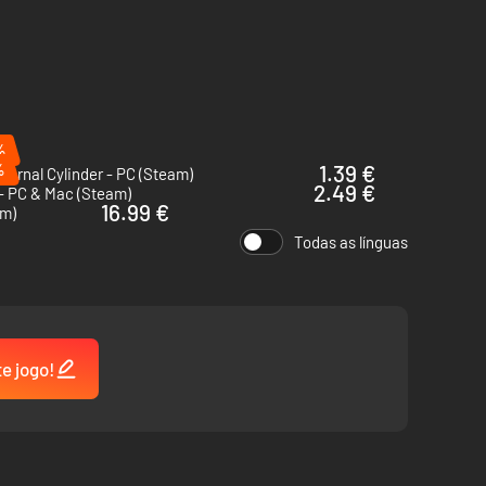
%
%
1.39 €
ternal Cylinder - PC (Steam)
2.49 €
- PC & Mac (Steam)
16.99 €
am)
Todas as línguas
te jogo!