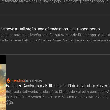
 diretamente através do Pip-Boy do jogo. O mod em questão (disponíve
y utilizando…
cebe nova atualização uma década após o seu lançamento
çou uma nova atualização para Fallout 4, mais de 10 anos após o seu l
ada da série Fallout na Amazon Prime. A atualização centra-se princi
ilizador. Corrige…
Trending
há 9 meses
Fallout 4: Anniversary Edition sai a 10 de novembro e a ve
Bethesda Softworks celebrará os 10 anos de Fallout 4 com uma «An
PS5, PS4, Xbox Series, Xbox One e PC. Uma versão Switch 2 foi i
Edition» conterá o jogo base, as suas seis expansões oficiais e m
9