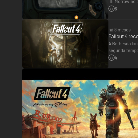
III: Morrowind
ecrã do Pip-Bo
6
há 8 meses
Fallout 4 re
A Bethesda lan
segunda tempor
interface de ut
4