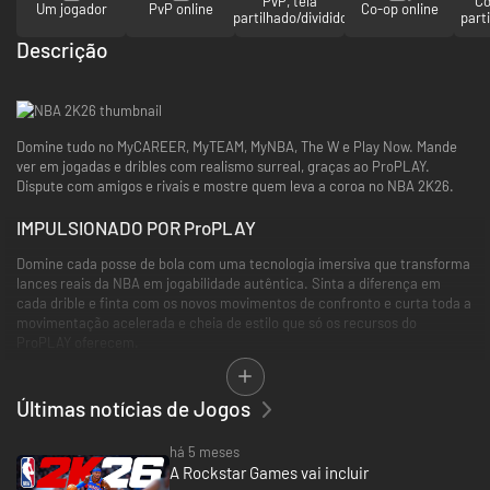
PvP, tela
Co
Um jogador
PvP online
Co-op online
partilhado/dividido
parti
Descrição
Domine tudo no MyCAREER, MyTEAM, MyNBA, The W e Play Now. Mande
ver em jogadas e dribles com realismo surreal, graças ao ProPLAY.
Dispute com amigos e rivais e mostre quem leva a coroa no NBA 2K26.
IMPULSIONADO POR ProPLAY
Domine cada posse de bola com uma tecnologia imersiva que transforma
lances reais da NBA em jogabilidade autêntica. Sinta a diferença em
cada drible e finta com os novos movimentos de confronto e curta toda a
movimentação acelerada e cheia de estilo que só os recursos do
ProPLAY oferecem.
MONTE SEU TIME NA CIDADE
Últimas notícias de Jogos
Crie o MyPLAYER dos seus sonhos e conquiste seu lugar entre os grandes
da NBA na nova campanha do MyCAREER. Jogue com a galera numa
há 5 meses
Cidade mais incrível e repaginada, ganhe reconhecimento, aumente sua
A Rockstar Games vai incluir
reputação e encare as equipes rivais para mostrar quem manda no