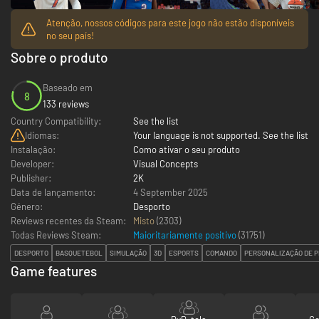
Atenção, nossos códigos para este jogo não estão disponíveis
no seu país!
Sobre o produto
Baseado em
8
133 reviews
Country Compatibility:
See the list
Idiomas:
Your language is not supported. See the list
Instalação:
Como ativar o seu produto
Developer:
Visual Concepts
Publisher:
2K
Data de lançamento:
4 September 2025
Género:
Desporto
Reviews recentes da Steam:
Misto
(2303)
Todas Reviews Steam:
Maioritariamente positivo
(
31751
)
DESPORTO
BASQUETEBOL
SIMULAÇÃO
3D
ESPORTS
COMANDO
PERSONALIZAÇÃO DE 
Game features