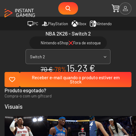
PC
PlayStation
Xbox
Nintendo
NBA 2K26 - Switch 2
Nintendo eShop
Fora de estoque
Switch 2
15.23 €
70 €
-78%
Receber e-mail quando o produto estiver em
Stock
Produto esgotado?
Compra-o com um giftcard
Visuais