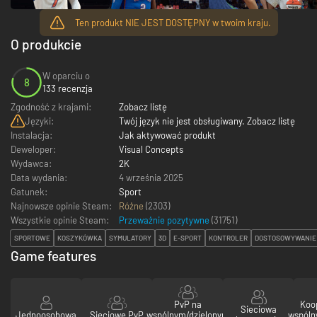
Ten produkt NIE JEST DOSTĘPNY w twoim kraju.
O produkcie
W oparciu o
8
133 recenzja
Zgodność z krajami:
Zobacz listę
Języki:
Twój język nie jest obsługiwany. Zobacz listę
Instalacja:
Jak aktywować produkt
Deweloper:
Visual Concepts
Wydawca:
2K
Data wydania:
4 września 2025
Gatunek:
Sport
Najnowsze opinie Steam:
Różne
(2303)
Wszystkie opinie Steam:
Przeważnie pozytywne
(
31751
)
SPORTOWE
KOSZYKÓWKA
SYMULATORY
3D
E-SPORT
KONTROLER
DOSTOSOWYWANIE 
Game features
PvP na
Koo
Sieciowa
Jednoosobowa
Sieciowe PvP
wspólnym/dzielonym
wspóln