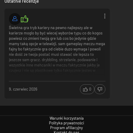
Ostatnie recenzje
Świetna gra tryb kariery na pewno najlepszy ale w
karierze moglo by być wiecej wyborów typu co do kogos
powiesz co zmieni twoją gre lub cos bo jedynie gdzie
mamy taką opcje w telewizji. sam gameplay meczu mega
fajny bo faktycznie gra od ciebie duzo wymaga i powoli
nie dość ze twoja postać musi stawać sie lepsza to
jeszcze sam gracz. drybbling, strzelanie, podawanie i
wszystkie inne mehcaniki w meczu faktycznie jakby je
czujesz i nie są plastikowe tylko faktycznie jestes w
stanie wybrać co zaraz zrobisz. nie bede sie wypowiadał
na temat ile roznych sztuczek jest w grze bo jest ich tak
dużo ze nawet ich nie znam wszystkich a co dopiero
9. czerwiec 2026
0
zapamietac jak je wszystkie zrobić. w skrocie gra jest
naprawde świetna i jesli ktoś jara sie koszykówką to
polecam sprobowac
Warunki korzystania
Polityka prywatności
Program afiliacyjny
Kontakt do nas