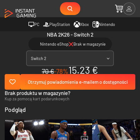
PC
PlayStation
Xbox
Nintendo
NBA 2K26 - Switch 2
Nintendo eShop
Brak w magazynie
Switch 2
15.23 €
70 €
-78%
Otrzymuj powiadomienia e-mailem o dostępności
Brak produktu w magazynie?
Kup za pomocą kart podarunkowych
Podgląd