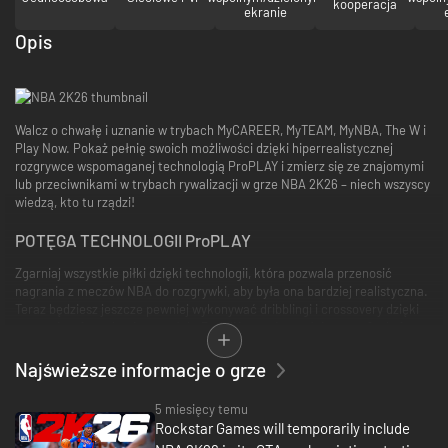
kooperacja
ekranie
Opis
Walcz o chwałę i uznanie w trybach MyCAREER, MyTEAM, MyNBA, The W i
Play Now. Pokaż pełnię swoich możliwości dzięki hiperrealistycznej
rozgrywce wspomaganej technologią ProPLAY i zmierz się ze znajomymi
lub przeciwnikami w trybach rywalizacji w grze NBA 2K26 – niech wszyscy
wiedzą, kto tu rządzi!
POTĘGA TECHNOLOGII ProPLAY
Zgarniaj wszystkie piłki dzięki technologii, która pozwala przenosić
nagrania z meczów NBA do rozgrywki, aby była ona bardziej realistyczna.
Teraz będziesz jeszcze pewniej wykonywać dribblingi i crossovery dzięki
poprawionej mechanice zmyłek. Dodaliśmy też zupełnie nowe funkcje
ProPLAY, które pozwalają grać szybciej i dynamiczniej.
Najświeższe informacje o grze
ZBIERZ DRUŻYNĘ W MIEŚCIE
5 miesięcy temu
Stwórz wyjątkowego zawodnika MyPLAYER i pnij się w górę rankingów, aż
Rockstar Games will temporarily include
zostaniesz gwiazdą NBA w zupełnie nowej opowieści w trybie MyCAREER.