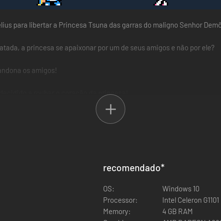
elius para libertar a Princesa Tsuna das garras do maligno Senhor Dem
gatada, a princesa se apaixonar por um de seus amigos e não por ele?
bandona os amigos!
decidido a roubar o coração da princesa!
recomendado
*
OS:
Windows 10
Processor:
Intel Celeron G110
Memory:
4 GB RAM