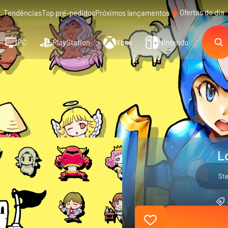
Ofertas do dia
Tendências
Top pré-pedidos
Próximos lançamentos
PC
PlayStation
Xbox
Nintendo
L
St