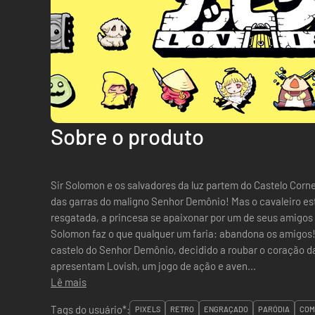
Sobre o produto
Sir Solomon e os salvadores da luz partem do Castelo Corne
das garras do maligno Senhor Demônio! Mas o cavaleiro est
resgatada, a princesa se apaixonar por um de seus amigos 
Solomon faz o que qualquer um faria: abandona os amigos!
castelo do Senhor Demônio, decidido a roubar o coração d
apresentam Lovish, um jogo de ação e aven...
Lê mais
Tags do usuário*:
PIXELS
RETRO
ENGRAÇADO
PARÓDIA
COM