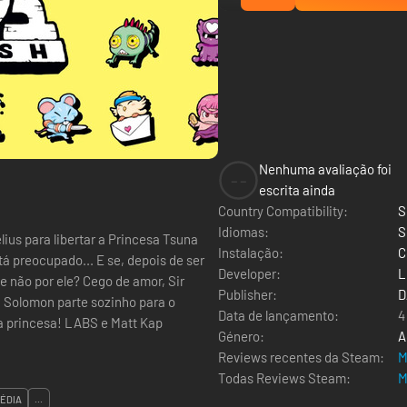
Nenhuma avaliação foi
--
escrita ainda
Country Compatibility:
S
Idiomas:
S
lius para libertar a Princesa Tsuna
Instalação:
C
á preocupado... E se, depois de ser
Developer:
L
e não por ele? Cego de amor, Sir
Publisher:
D
 Solomon parte sozinho para o
Data de lançamento:
4
a princesa! LABS e Matt Kap
Género:
A
Reviews recentes da Steam:
M
Todas Reviews Steam:
M
ÉDIA
...