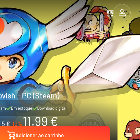
ovish - PC (Steam)
eam
Em estoque
Download digital
11.99 €
15 €
-19%
Adicioner ao carrinho