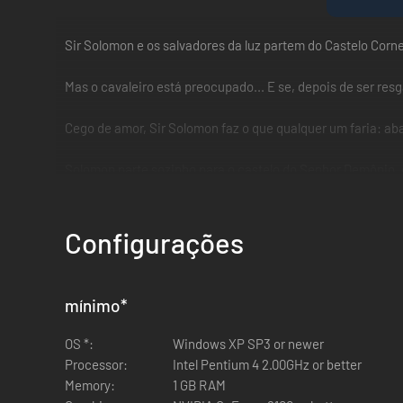
Sir Solomon e os salvadores da luz partem do Castelo Corn
Mas o cavaleiro está preocupado... E se, depois de ser res
Cego de amor, Sir Solomon faz o que qualquer um faria: a
Solomon parte sozinho para o castelo do Senhor Demônio, 
Configurações
mínimo
*
OS *:
Windows XP SP3 or newer
Processor:
Intel Pentium 4 2.00GHz or better
Memory:
1 GB RAM