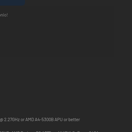
ônio!
1 @ 2.27GHz or AMD A4-5300B APU or better