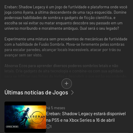
Ereban: Shadow Legacy é um jogo de furtividade e plataforma onde você
joga como Ayana, a última descendente de uma raça esquecida. Domine
poderosas habilidades de sombra e gadgets de ficção científica, e
escolha se vai evitar ou matar enquanto descobre seu passado em um
universo moribundo e moralmente ambíguo. Qual será o seu legado?
Experimente uma mistura sem precedentes de mecânicas de furtividade
com a habilidade de Fusão Sombria. Mova-se livremente pelas sombras
para escalar paredes, alcançar locais inacessíveis, atacar por trás ou
avançar sem ser visto.
Absorva Ecos para aprender diversos poderes sombrios letais e não
letais. Crie gadgets de alta tecnologia e combine-os com sua agilidade
para se infiltrar nas linhas da Helios e descobrir o que estão escondendo.
Evite ou mate. Perdoe ou consuma. Salve ou condene. Em um mundo
Últimas notícias de Jogos
onde as ações vão além do bem e do mal... até onde você irá para
descobrir a verdade?
há 5 meses
Enfrente cada nível com sua própria estratégia. Use seus poderes para
Ereban: Shadow Legacy estará disponível
se mover como um fantasma ou atacar das sombras neste jogo de
furtividade acelerado que combina plataforma e quebra-cabeças.
na PS5 e na Xbox Series a 16 de abril
1
Explore as ruínas de cidades sem vida, infiltre-se em instalações de