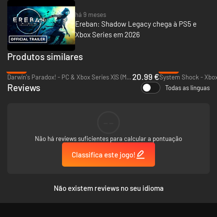
ficção científica esculpidas em templos antigos e forje alianças para
desvendar o mistério de quem você é e o que aconteceu com seu povo.
há 9 meses
Ereban: Shadow Legacy chega à PS5 e
Xbox Series em 2026
Produtos similares
-16%
-18%
20.99 €
Darwin's Paradox! - PC & Xbox Series X|S (Microsoft Store)
System Shock - Xbox
Reviews
Todas as línguas
--
Não há reviews suficientes para calcular a pontuação
Classifica este jogo!
Não existem reviews no seu idioma