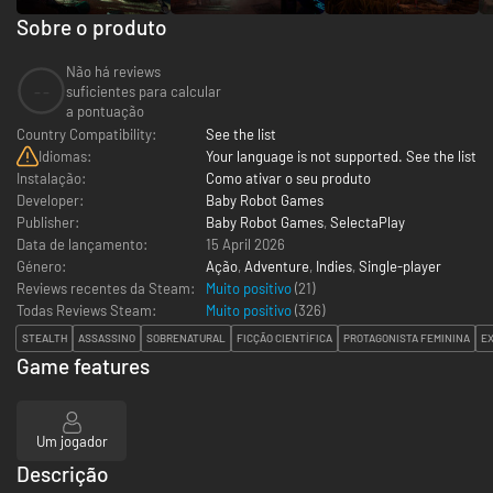
Sobre o produto
Não há reviews
--
suficientes para calcular
a pontuação
Country Compatibility:
See the list
Idiomas:
Your language is not supported. See the list
Instalação:
Como ativar o seu produto
Developer:
Baby Robot Games
Publisher:
Baby Robot Games
,
SelectaPlay
Data de lançamento:
15 April 2026
Género:
Ação
,
Adventure
,
Indies
,
Single-player
Reviews recentes da Steam:
Muito positivo
(21)
Todas Reviews Steam:
Muito positivo
(
326
)
STEALTH
ASSASSINO
SOBRENATURAL
FICÇÃO CIENTÍFICA
PROTAGONISTA FEMININA
E
Game features
Um jogador
Descrição