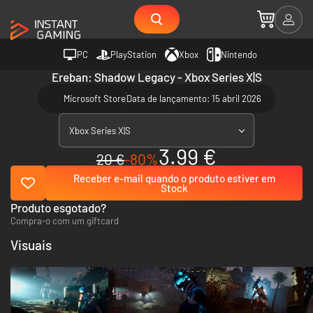
PC
PlayStation
Xbox
Nintendo
Ereban: Shadow Legacy - Xbox Series X|S
Microsoft Store
Data de lançamento: 15 abril 2026
Xbox Series X|S
3.99 €
20 €
-80%
Receber e-mail quando o produto estiver em
Stock
Produto esgotado?
Compra-o com um giftcard
Visuais