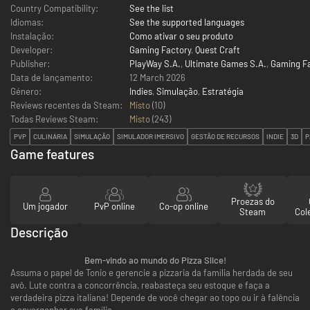
Country Compatibility:
See the list
Idiomas:
See the supported languages
Instalação:
Como ativar o seu produto
Developer:
Gaming Factory
,
Quest Craft
Publisher:
PlayWay S.A.
,
Ultimate Games S.A.
,
Gaming F
Data de lançamento:
12 March 2026
Género:
Indies
,
Simulação
,
Estratégia
Reviews recentes da Steam:
Misto
(10)
Todas Reviews Steam:
Misto
(
243
)
PVP
CULINÁRIA
SIMULAÇÃO
SIMULADOR IMERSIVO
GESTÃO DE RECURSOS
INDIE
3D
P
Game features
Proezas do
Um jogador
PvP online
Co-op online
Steam
Col
Descrição
Bem-vindo ao mundo do Pizza Slice!
Assuma o papel de Tonio e gerencie a pizzaria da família herdada de seu
avô. Lute contra a concorrência, reabasteça seu estoque e faça a
verdadeira pizza italiana! Depende de você chegar ao topo ou ir à falência
e envergonhar sua família.