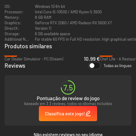
apenas alguns dos problemas que você enfrentará. Além disso, há uma
OS:
Windows 10 64 bit
máfia rondando a cidade... Ninguém disse que seria fácil, mas o que você
Processor:
Intel Core i5-10500 / AMD Ryzen 5 3600
não faria por uma pizza saborosa?
Memory:
8 GB RAM
Graphics:
GeForce RTX 2060 / AMD Radeon RX 5600 XT
DirectX:
Version 11
Storage:
6 GB available space
Additional Notes:
For stable 60 FPS in Full HD resolution, high graphical setti
Produtos similares
-44%
-92%
10.99 €
Car Dealer Simulator - PC (Steam)
Reviews
Todas as línguas
7.5
Todo chef precisa de um ajudante
Pontuação de review do jogo
Duas cabeças são melhores do que uma! Ao seu lado está o seu primo
preguiçoso Alfonso, que o ajudará a iniciar o negócio da família. Como
baseado em 3 3 reviews, todos os idiomas incluídos
todos nós sabemos, a força está nos números, portanto, convide seus
Classifica este jogo!
amigos para jogar e crie um império de pizzas italianas juntos!
Não existem reviews no seu idioma