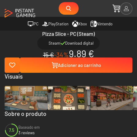
PC
PlayStation
Xbox
Nintendo
Pizza Slice - PC (Steam)
Steam
Download digital
9.89 €
15 €
-34%
Adicioner ao carrinho
Visuais
Sobre o produto
Baseado em
7.5
3 reviews