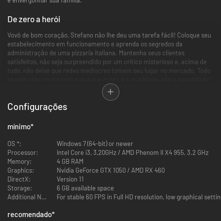
De zero a herói
Vovô de bom coração, Stefano não lhe deu uma tarefa fácil! Coloque seu
estabelecimento em funcionamento e aprenda os segredos da
administração de uma pizzaria italiana. Mantenha seus clientes
satisfeitos, não seja surpreendido por um crítico misterioso e, acima de
tudo, não deixe que redes medíocres tomem seu lugar no mercado. Todo
mundo sabe muito bem que o que conta é a qualidade, não a quantidade!
Configurações
mínimo
*
OS *:
Windows 7 (64-bit) or newer
Processor:
Intel Core i3, 3,20GHz / AMD Phenom II X4 955, 3.2 GHz
Memory:
4 GB RAM
Graphics:
Nvidia GeForce GTX 1050 / AMD RX 460
DirectX:
Version 11
Storage:
6 GB available space
Additional Notes:
For stable 60 FPS in Full HD resolution, low graphical settin
Enfrente os problemas
recomendado
*
A concorrência nunca dorme! Sabotagem e inspeções sanitárias são