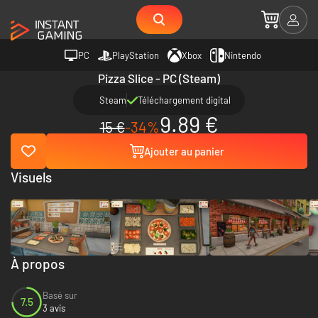
PC
PlayStation
Xbox
Nintendo
Pizza Slice - PC (Steam)
Steam
Téléchargement digital
9.89 €
15 €
-34%
Ajouter au panier
Visuels
À propos
Basé sur
7.5
3 avis