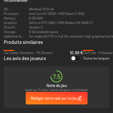
recommandée
*
sont que quelques-uns des problèmes auxquels vous devrez faire face. Et
pour couronner le tout, une mafia sévit dans la ville... Personne n'a dit
OS:
Windows 10 64 bit
que ce serait facile, mais que feriez-vous pour une bonne pizza ?
Processor:
Intel Core i5-10500 / AMD Ryzen 5 3600
Memory:
8 GB RAM
Graphics:
GeForce RTX 2060 / AMD Radeon RX 5600 XT
DirectX:
Version 11
Storage:
6 GB available space
Additional Notes:
For stable 60 FPS in Full HD resolution, high graphical setti
Produits similaires
-44%
-92%
10.99 €
Car Dealer Simulator - PC (Steam)
Les avis des joueurs
Toutes les langues
Chaque chef a besoin d'un assistant
7.5
Deux têtes valent mieux qu'une ! À vos côtés, Alfonso, votre cousin
Note du jeu
paresseux, vous aidera à lancer l'entreprise familiale. Comme nous le
savons tous, l'union fait la force, alors invitez vos amis à jouer et créez
basé sur 3 tests, toutes langues confondues
ensemble un empire de la pizza italienne !
Rédiger votre test sur ce jeu