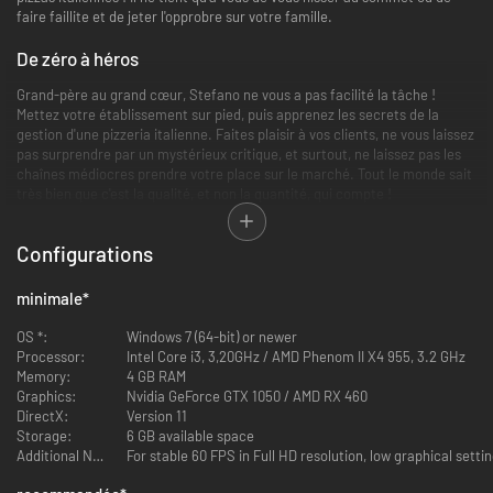
faire faillite et de jeter l'opprobre sur votre famille.
De zéro à héros
Grand-père au grand cœur, Stefano ne vous a pas facilité la tâche !
Mettez votre établissement sur pied, puis apprenez les secrets de la
gestion d'une pizzeria italienne. Faites plaisir à vos clients, ne vous laissez
pas surprendre par un mystérieux critique, et surtout, ne laissez pas les
chaînes médiocres prendre votre place sur le marché. Tout le monde sait
très bien que c'est la qualité, et non la quantité, qui compte !
Configurations
minimale
*
OS *:
Windows 7 (64-bit) or newer
Processor:
Intel Core i3, 3,20GHz / AMD Phenom II X4 955, 3.2 GHz
Memory:
4 GB RAM
Graphics:
Nvidia GeForce GTX 1050 / AMD RX 460
DirectX:
Version 11
Storage:
6 GB available space
Faire face aux problèmes
Additional Notes:
For stable 60 FPS in Full HD resolution, low graphical settin
La concurrence ne dort jamais ! Sabotage et inspections sanitaires ne