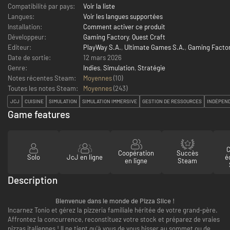
Compatibilité par pays:
Voir la liste
Langues:
Voir les langues supportées
Installation:
Comment activer ce produit
Développeur:
Gaming Factory
,
Quest Craft
Editeur:
PlayWay S.A.
,
Ultimate Games S.A.
,
Gaming Facto
Date de sortie:
12 mars 2026
Genre:
Indies
,
Simulation
,
Stratégie
Notes récentes Steam:
Moyennes
(10)
Toutes les notes Steam:
Moyennes
(
243
)
JCJ
CUISINE
SIMULATION
SIMULATION IMMERSIVE
GESTION DE RESSOURCES
INDÉPEN
Game features
C
Coopération
Succès
Solo
JcJ en ligne
é
en ligne
Steam
Description
Bienvenue dans le monde de Pizza Slice !
Incarnez Tonio et gérez la pizzeria familiale héritée de votre grand-père.
Affrontez la concurrence, reconstituez votre stock et préparez de vraies
pizzas italiennes ! Il ne tient qu'à vous de vous hisser au sommet ou de