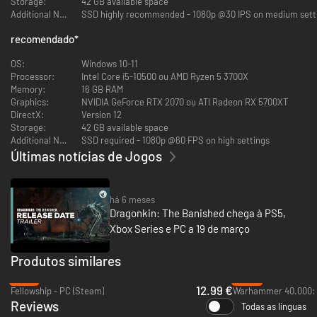
Storage:
42 GB available space
terra. Jogue como uma das classes de heróis lendários, movidos por uma
Additional Notes:
SSD highly recommended - 1080p @30 IPS on medium sett
missão única: caçar e aniquilar as criaturas dracônicas. Cada batalha
coloca você um passo mais perto de encontrar e eliminar os Senhores
recomendado
*
dos Dragões.
OS:
Windows 10-11
Processor:
Intel Core i5-10500 ou AMD Ryzen 5 3700X
Memory:
16 GB RAM
Graphics:
NVIDIA GeForce RTX 2070 ou ATI Radeon RX 5700XT
DirectX:
Version 12
Storage:
42 GB available space
Additional Notes:
SSD required - 1080p @60 FPS on high settings
Últimas notícias de Jogos
há 6 meses
Dragonkin: The Banished chega à PS5,
JUNTE-SE À AVENTURA DRAGONKIN EM CO-OP
Xbox Series e PC a 19 de março
Viva a experiência de Dragonkin: The Banished com seus amigos no co-op
Produtos similares
online para até 4 jogadores. Desde sua chegada à Cidade de Montescail
até as atividades de Endgame, toda a aventura pode ser jogada em co-
-47%
-94%
12.99 €
op. Junte-se a até 31 outros jogadores para evoluir a Cidade de
Fellowship - PC (Steam)
Montescail e liberar novos serviços para seus personagens.
Reviews
Todas as línguas