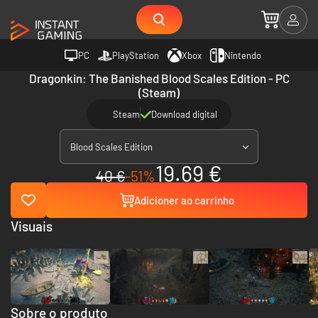
PC
PlayStation
Xbox
Nintendo
Dragonkin: The Banished Blood Scales Edition - PC
(Steam)
Steam
Download digital
Blood Scales Edition
19.69 €
40 €
-51%
Adicioner ao carrinho
Visuais
Sobre o produto