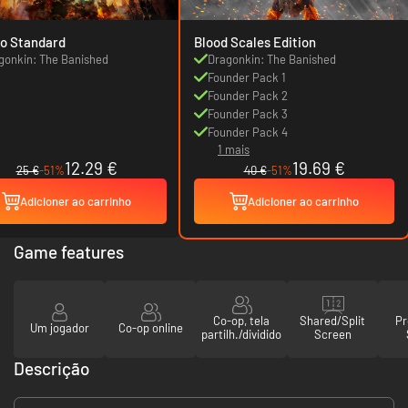
o Standard
Blood Scales Edition
gonkin: The Banished
Dragonkin: The Banished
Founder Pack 1
Founder Pack 2
Founder Pack 3
Founder Pack 4
1 mais
12.29 €
19.69 €
25 €
-51%
40 €
-51%
Adicioner ao carrinho
Adicioner ao carrinho
Game features
Co-op, tela
Shared/Split
Pr
Um jogador
Co-op online
partilh./dividido
Screen
Descrição