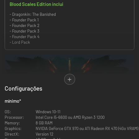
Blood Scales Edition inclui
- Dragonkin: The Banished
- Founder Pack 1
- Founder Pack 2
- Founder Pack 3
- Founder Pack 4
- Lord Pack
Configurações
mínimo
*
OS:
Windows 10-11
Processor:
Intel Core i5-6600 ou AMD Ryzen 3 1200
LIBERTE UM MUNDO DEVASTADO:
Memory:
8 GB RAM
Graphics:
NVIDIA GeForce GTX 970 ou ATI Radeon RX 470 (4Go VRAM)
Em Dragonkin: The Banished, mergulhe em um mundo corrompido pelo
DirectX:
Version 12
sangue dos dragões, onde criaturas malignas brotam das entranhas da