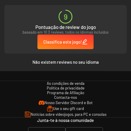
9
Pontuação de review do jogo
baseado em 10 3 reviews, todos os idiomas incluídos
Classifica este jogo!
Não existem reviews no seu idioma
QUATRO HERÓIS PRONTOS PARA A CAÇADA:
Cada herói desenvolveu suas próprias habilidades e estilos de combate
As condições de venda
para enfrentar os dragões. Conforme você avança, seu personagem,
Política de privacidade
itens, Wyrmling e Grade Ancestral evoluem.
Programa de Afiliação
A Rastreadora: A melhor caçadora do seu clã usa suas presas para
Contacta-nos
aprimorar suas habilidades e aperfeiçoar seu arsenal. Qualquer monstro
Nosso Servidor Discord e Bot
que escapar de suas flechas, lâminas ou armadilhas vai sucumbir aos
Use o seu gift card
venenos que ela prepara.
Notícias sobre videojogos, para PC e consolas
Junta-te à nossa comunidade
O Bárbaro: Agora infundido com sangue de dragão — meio homem, meio
monstro — sua força sobrenatural e poderes de gelo, combinados com