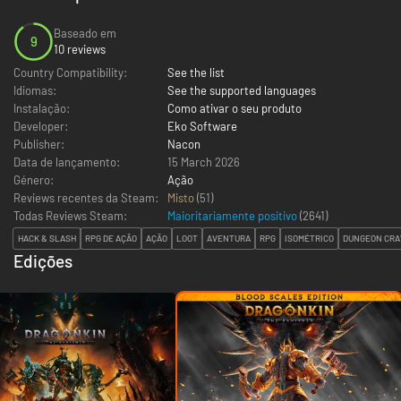
Baseado em
9
10 reviews
Country Compatibility:
See the list
Idiomas:
See the supported languages
Instalação:
Como ativar o seu produto
Developer:
Eko Software
Publisher:
Nacon
Data de lançamento:
15 March 2026
Género:
Ação
Reviews recentes da Steam:
Misto
(51)
Todas Reviews Steam:
Maioritariamente positivo
(
2641
)
HACK & SLASH
RPG DE AÇÃO
AÇÃO
LOOT
AVENTURA
RPG
ISOMÉTRICO
DUNGEON CR
Edições