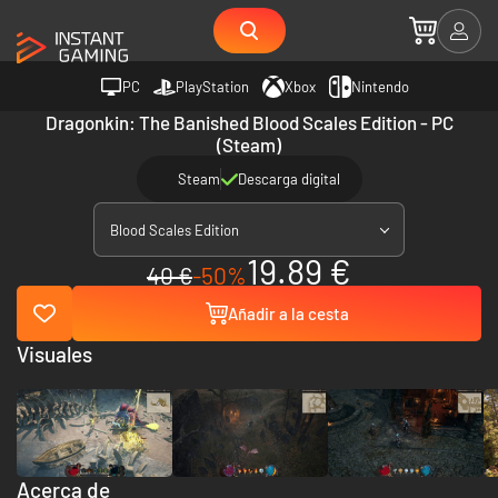
PC
PlayStation
Xbox
Nintendo
Dragonkin: The Banished Blood Scales Edition - PC
(Steam)
Steam
Descarga digital
Blood Scales Edition
19.89 €
40 €
-50%
Añadir a la cesta
Visuales
Acerca de