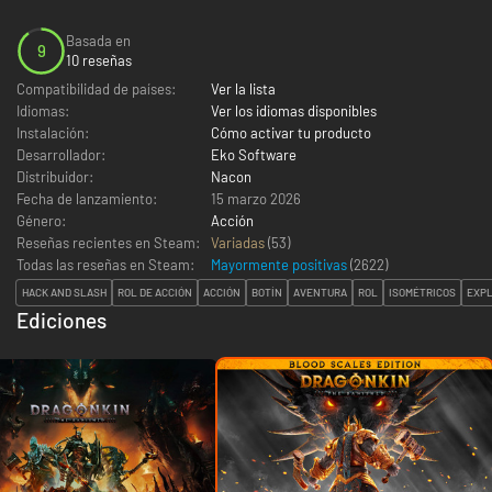
Basada en
9
10 reseñas
Compatibilidad de países:
Ver la lista
Idiomas:
Ver los idiomas disponibles
Instalación:
Cómo activar tu producto
Desarrollador:
Eko Software
Distribuidor:
Nacon
Fecha de lanzamiento:
15 marzo 2026
Género:
Acción
Reseñas recientes en Steam:
Variadas
(53)
Todas las reseñas en Steam:
Mayormente positivas
(
2622
)
HACK AND SLASH
ROL DE ACCIÓN
ACCIÓN
BOTÍN
AVENTURA
ROL
ISOMÉTRICOS
EXPL
Ediciones