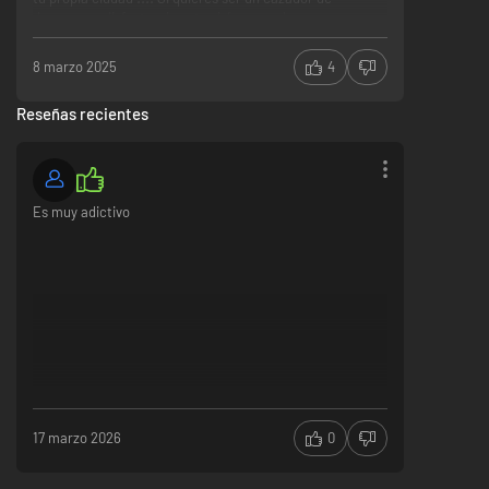
dragones y disfrutar de estos héroes cada uno con sus
habilidades y arma diferentes este es tu juego!!!! (El
juego esta sin terminar en las diferentes estaciones y
8 marzo 2025
4
meses irán metiendo todo el contenido que le falta!!!!)
Reseñas recientes
Es muy adictivo
17 marzo 2026
0