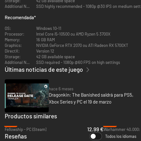
Storage:
42 GB available space
Additional Notes:
SSD highly recommended - 1080p @30 IPS on medium sett
Recomendada
*
OS:
Windows 10-11
Processor:
Intel Core i5-10500 ou AMD Ryzen 5 3700X
Memory:
16 GB RAM
Graphics:
NVIDIA GeForce RTX 2070 ou ATI Radeon RX 5700XT
DirectX:
Version 12
Storage:
42 GB available space
Additional Notes:
SSD required - 1080p @60 FPS on high settings
Últimas noticias de este juego
hace 6 meses
Dragonkin: The Banished saldrá para PS5,
Xbox Series y PC el 19 de marzo
Productos similares
-47%
-94%
12.99 €
Fellowship - PC (Steam)
Reseñas
Todos los idiomas