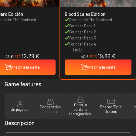
ard Edición
Blood Scales Edition
gonkin: The Banished
Dragonkin: The Banished
Founder Pack 1
Founder Pack 2
Founder Pack 3
Founder Pack 4
1 más
12.29 €
19.89 €
25 €
-51%
40 €
-50%
Añadir a la cesta
Añadir a la cesta
Game features
Coop. a
Cooperativo
Shared/Split
L
Un jugador
pantalla
en línea
Screen
(com)partida
Descripción