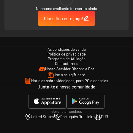
of your four-legged patients
Nenhuma avaliação foi escrita ainda
- Listen to the animals and become the best vet ever!
Classifica este jogo!
- Expand and upgrade your clinic to take advantage of the best
instruments for treatment
- Spend time with the animals and develop a true bond with them
As condições de venda
Política de privacidade
Programa de Afiliação
Contacta-nos
Nosso Servidor Discord e Bot
Use o seu gift card
Notícias sobre videojogos, para PC e consolas
Junta-te à nossa comunidade
Gerenciar cookies
United States
Português Brasileiro
EUR