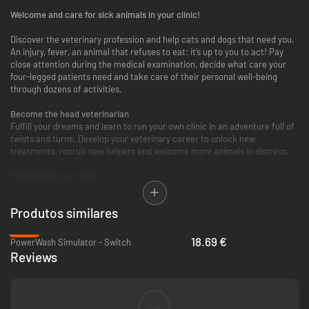
Welcome and care for sick animals in your clinic!
Discover the veterinary profession and help cats and dogs that need you.
An injury, fever, an animal that refuses to eat: it’s up to you to act! Pay
close attention during the medical examination, decide what care your
four-legged patients need and take care of their personal well-being
through dozens of activities.
Become the head veterinarian
Fulfill your dreams and learn to run your own clinic in an adventure full of
twists and turns. Develop your veterinary career to unlock new
treatments, recruit new helpers and welcome more animals in distress.
Personalize your clinic
Choose the appearance of your character and decorate the different
rooms of your clinic to reflect your style. Upgrade your medical
Produtos similares
equipment, but don’t forget to give your canine and feline patients a little
tenderness and petting to help them feel better!
-25%
18.69 €
PowerWash Simulator - Switch
Reviews
- Master dozens of treatments to cure animals: X-rays, bandages, a
stethoscope, preparing medicine...
- House the animals in different rooms of the clinic and come to the aid
--