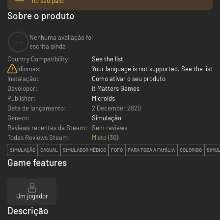
no seu país!
Sobre o produto
Nenhuma avaliação foi
--
escrita ainda
Country Compatibility:
See the list
Idiomas:
Your language is not supported. See the list
Instalação:
Como ativar o seu produto
Developer:
it Matters Games
Publisher:
Microids
Data de lançamento:
2 December 2020
Género:
Simulação
Reviews recentes da Steam:
Sem reviews
Todas Reviews Steam:
Misto
(
30
)
SIMULAÇÃO
CASUAL
SIMULADOR MÉDICO
FOFO
PARA TODA A FAMÍLIA
COLORIDO
SIMUL
Game features
Um jogador
Descrição