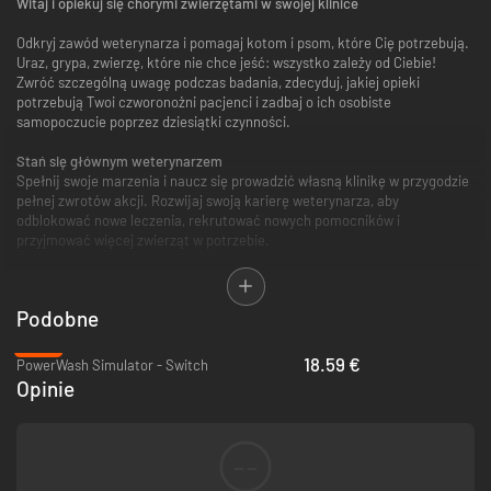
Witaj i opiekuj się chorymi zwierzętami w swojej klinice
Odkryj zawód weterynarza i pomagaj kotom i psom, które Cię potrzebują.
Uraz, grypa, zwierzę, które nie chce jeść: wszystko zależy od Ciebie!
Zwróć szczególną uwagę podczas badania, zdecyduj, jakiej opieki
potrzebują Twoi czworonożni pacjenci i zadbaj o ich osobiste
samopoczucie poprzez dziesiątki czynności.
Stań się głównym weterynarzem
Spełnij swoje marzenia i naucz się prowadzić własną klinikę w przygodzie
pełnej zwrotów akcji. Rozwijaj swoją karierę weterynarza, aby
odblokować nowe leczenia, rekrutować nowych pomocników i
przyjmować więcej zwierząt w potrzebie.
Spersonalizuj swoją klinikę
Podobne
Wybierz wygląd swojej postaci i udekoruj różne pomieszczenia kliniki, aby
odzwierciedlić swój styl. Ulepsz swój sprzęt medyczny, ale nie zapomnij
-26%
dać swoim psim i kocim pacjentom odrobiny czułości i pieszczoty, aby
18.59 €
PowerWash Simulator - Switch
pomóc im poczuć się lepiej!
Opinie
- Opanuj dziesiątki zabiegów, aby leczyć zwierzęta: Rentgeny, bandaże,
stetoskop, przygotowanie leków...
--