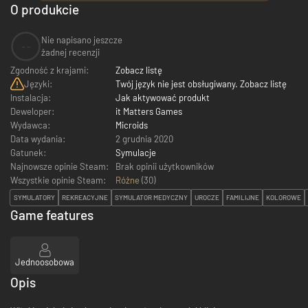
O produkcie
Nie napisano jeszcze
--
żadnej recenzji
Zgodność z krajami:
Zobacz listę
Języki:
Twój język nie jest obsługiwany. Zobacz listę
Instalacja:
Jak aktywować produkt
Deweloper:
it Matters Games
Wydawca:
Microids
Data wydania:
2 grudnia 2020
Gatunek:
Symulacje
Najnowsze opinie Steam:
Brak opinii użytkowników
Wszystkie opinie Steam:
Różne
(
30
)
SYMULATORY
REKREACYJNE
SYMULATOR MEDYCZNY
UROCZE
FAMILIJNE
KOLOROWE
Game features
Jednoosobowa
Opis