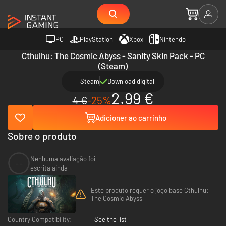
PC
PlayStation
Xbox
Nintendo
Cthulhu: The Cosmic Abyss - Sanity Skin Pack - PC
(Steam)
Steam
Download digital
2.99 €
4 €
-25%
Adicioner ao carrinho
Sobre o produto
Nenhuma avaliação foi
--
escrita ainda
Este produto requer o jogo base Cthulhu:
The Cosmic Abyss
Country Compatibility:
See the list