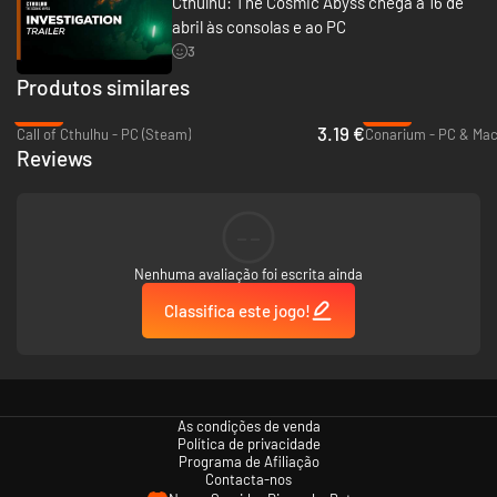
Cthulhu: The Cosmic Abyss chega a 16 de
abril às consolas e ao PC
3
Produtos similares
-84%
-93%
3.19 €
Call of Cthulhu - PC (Steam)
Conarium - PC & Mac
Reviews
--
Nenhuma avaliação foi escrita ainda
Classifica este jogo!
As condições de venda
Política de privacidade
Programa de Afiliação
Contacta-nos