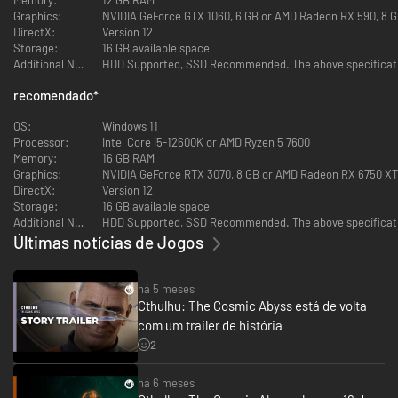
Memory:
12 GB RAM
Graphics:
NVIDIA GeForce GTX 1060, 6 GB or AMD Radeon RX 590, 8 GB
DirectX:
Version 12
Storage:
16 GB available space
Additional Notes:
HDD Supported, SSD Recommended. The above specificatio
recomendado
*
OS:
Windows 11
Processor:
Intel Core i5-12600K or AMD Ryzen 5 7600
Memory:
16 GB RAM
Graphics:
NVIDIA GeForce RTX 3070, 8 GB or AMD Radeon RX 6750 XT, 
DirectX:
Version 12
Storage:
16 GB available space
Additional Notes:
HDD Supported, SSD Recommended. The above specificatio
Últimas notícias de Jogos
há 5 meses
Cthulhu: The Cosmic Abyss está de volta
com um trailer de história
2
há 6 meses