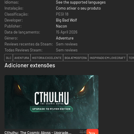
Idiomas:
See the supported languages
Instalação:
Como ativar o seu produto
Classificação:
PEGI 18
Developer:
Big Bad Wolf
Publisher:
Nacon
Data de lançamento:
15 April 2026
Género:
Adventure
Reviews recentes da Steam:
Sem reviews
Todas Reviews Steam:
Sem reviews
DLC
AVENTURA
HISTÓRIA EXCELENTE
BOA ATMOSFERA
INSPIRADO EM LOVECRAFT
TER
Adicioner extensões
10 €
Cthulhu: The Cosmic Abyss - Upgrade