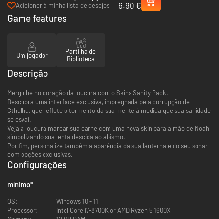
6.90 €
to R'lyeh Edition - PC (Steam)
Adicioner à minha lista de desejos
Game features
Partilha de
Um jogador
Biblioteca
Descrição
Mergulhe no coração da loucura com o Skins Sanity Pack.
Descubra uma interface exclusiva, impregnada pela corrupção de
Cthulhu, que reflete o tormento da sua mente à medida que sua sanidade
se esvai.
Veja a loucura marcar sua carne com uma nova skin para a mão de Noah,
simbolizando sua lenta descida ao abismo.
Por fim, personalize também a aparência da sua lanterna e do seu sonar
com opções exclusivas.
Configurações
mínimo
*
OS:
Windows 10 - 11
Processor:
Intel Core i7-8700K or AMD Ryzen 5 1600X