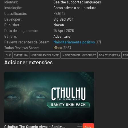
Idiomas:
See the supported languages
Instalação:
Como ativar o seu produto
Classificação:
PEGI 18
Developer:
Big Bad Wolf
Publisher:
Nacon
Data de lançamento:
15 April 2026
Género:
Adventure
Reviews recentes da Steam:
Maioritariamente positivo
(17)
Todas Reviews Steam:
Misto
(
343
)
DLC
AVENTURA
HISTÓRIA EXCELENTE
INSPIRADO EM LOVECRAFT
BOA ATMOSFERA
TER
Adicioner extensões
4 €
Cthulhu: The Cosmic Abyss - Sanity