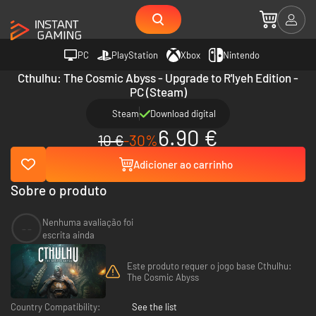
PC
PlayStation
Xbox
Nintendo
Cthulhu: The Cosmic Abyss - Upgrade to R'lyeh Edition -
PC (Steam)
Steam
Download digital
6.90 €
10 €
-30%
Adicioner ao carrinho
Sobre o produto
Nenhuma avaliação foi
--
escrita ainda
Este produto requer o jogo base Cthulhu:
The Cosmic Abyss
Country Compatibility:
See the list