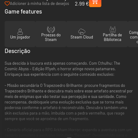
2.99 €
Skin Pack - PC (Steam)
Adicioner à minha lista de desejos
Game features
Comp
Proezas do
Partilha de
Um jogador
Steam Cloud
com
Steam
Biblioteca
Descrição
Sua descida à loucura está apenas começando. Com Cthulhu: The
Cosmic Abyss – Edição R’lyeh, o horror atinge novos patamares.
Enriqueça sua experiência com o seguinte conteúdo exclusivo:
- Missão secundária O Trapezoedro Brilhante: procure fragmentos do
Trapezoedro Brilhante e descubra mais sobre esse artefato ancestral por
meio de enigmas que vão testar sua percepção e sua sanidade. Como
recompensa, desbloqueie uma evolução exclusiva que se torna mais
poderosa conforme o artefato é reconstruído. Descubra também uma
skin exclusiva para a mão, imbuída com a pedra vermelha, que reage
sempre que você se aproxima de um fragmento.
- Cenário oficial para o RPG Arkham Horror: expanda a aventura com um
cenário completo e exclusivo intitulado “Descent”. Desenvolvido para o