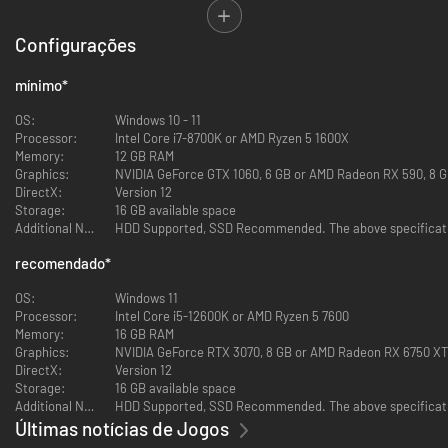
consagrado RPG de mesa Arkham Horror, ele permite que você e seus
amigos interpretem novos investigadores Ancile, enfrentando uma
Configurações
ameaça oculta diretamente ligada ao universo do jogo.
- O artbook não euclidiano: das profundezas do Oceano Pacífico às ruínas
mínimo
*
ciclópicas de R’lyeh, descubra o artbook oficial de Cthulhu: The Cosmic
Abyss, com mais de 50 páginas que retratam ambientes opressivos
OS:
Windows 10 - 11
interligados, criaturas lovecraftianas e tecnologias Ancile. Uma jornada
Processor:
Intel Core i7-8700K or AMD Ryzen 5 1600X
artística até o coração de um mundo onde a beleza se funde com o terror
Memory:
12 GB RAM
e o abismo está sempre observando você.
Graphics:
NVIDIA GeForce GTX 1060, 6 GB or AMD Radeon RX 590, 8 GB
DirectX:
Version 12
- A trilha sonora Eldritch: com mais de uma hora de música, mergulhe na
Storage:
16 GB available space
paisagem sonora de Cthulhu: The Cosmic Abyss. Das camadas opressivas
Additional Notes:
HDD Supported, SSD Recommended. The above specificatio
das profundezas oceânicas aos temas mais contidos e melancólicos da
exploração, cada composição acompanha sua descida ao desconhecido,
recomendado
*
ampliando a sensação de tensão, isolamento e insignificância diante do
horror cósmico. Uma trilha sonora original, concebida como uma jornada
OS:
Windows 11
auditiva, na qual o silêncio, a expectativa e a ameaça indescritível são
Processor:
Intel Core i5-12600K or AMD Ryzen 5 7600
parte essencial da experiência.
Memory:
16 GB RAM
Graphics:
NVIDIA GeForce RTX 3070, 8 GB or AMD Radeon RX 6750 XT, 
DirectX:
Version 12
Storage:
16 GB available space
Additional Notes:
HDD Supported, SSD Recommended. The above specificatio
Últimas notícias de Jogos