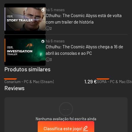
há 5 meses
Cthulhu: The Cosmic Abyss está de volta
com um trailer de história
2
há 6 meses
Cthulhu: The Cosmic Abyss chega a 16 de
abril às consolas e ao PC
3
Produtos similares
-93%
-49%
1.29 €
Conarium - PC & Mac (Steam)
SOMA - PC & Mac (S
Reviews
--
Nenhuma avaliação foi escrita ainda
Classifica este jogo!