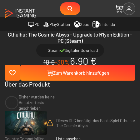
PC
PlayStation
Xbox
Nintendo
Cthulhu: The Cosmic Abyss - Upgrade to R'lyeh Edition -
PC (Steam)
Steam
Digitaler Download
6.90 €
10 €
-30%
Zum Warenkorb hinzufügen
Über das Produkt
Bisher wurden keine
--
Benutzertests
geschrieben
Dieses DLC benötigt das Basis Spiel Cthulhu:
The Cosmic Abyss
Country Compatibility:
Liste ansehen