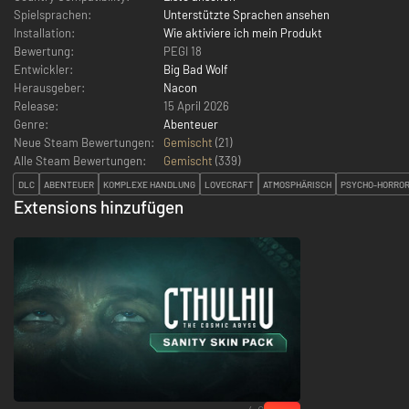
Spielsprachen:
Unterstützte Sprachen ansehen
Installation:
Wie aktiviere ich mein Produkt
Bewertung:
PEGI 18
Entwickler:
Big Bad Wolf
Herausgeber:
Nacon
Release:
15 April 2026
Genre:
Abenteuer
Neue Steam Bewertungen:
Gemischt
(21)
Alle Steam Bewertungen:
Gemischt
(
339
)
DLC
ABENTEUER
KOMPLEXE HANDLUNG
LOVECRAFT
ATMOSPHÄRISCH
PSYCHO-HORRO
Extensions hinzufügen