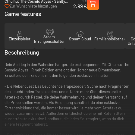
4 €
Cthulhu: The Cosmic Abyss - Sanity
2.99 €
Skin Pack - PC (Steam)
Zur Wunschliste hinzufügen
Game features
Steam-
Einzelspieler
Steam Cloud
Familienbibliothek
Co
Errungenschaften
Unt
Beschreibung
Dein Abstieg in den Wahnsinn hat gerade erst begonnen. Mit Cthulhu: The
Cosmic Abyss - R'lyeh Edition erreicht der Horror neue Dimensionen.
Erweitere dein Erlebnis mit den folgenden exklusiven Inhalten:
- Die Nebenquest Das Leuchtende Trapezoeder: Suche nach Fragmenten
des Leuchtenden Trapezoeders und erfahre mehr über dieses uralte
Artefakt durch Rätsel, die deine Wahrnehmung und deinen Verstand auf
die Probe stellen werden. Als Belohnung schaltest du eine exklusive
Fortentwicklung frei, die immer besser wird, je mehr vom Artefakt du
wieder zusammensetzt. Außerdem entdeckst du eine mit Rotem Stein
durchtränkte exklusive Handhaut, die jedes Mal reagiert, wenn du dich
einem Fragment näherst.