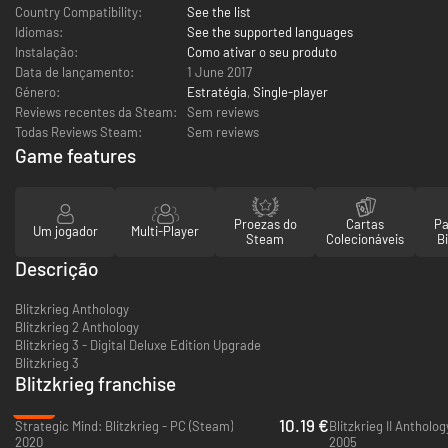
Country Compatibility:
See the list
Idiomas:
See the supported languages
Instalação:
Como ativar o seu produto
Data de lançamento:
1 June 2017
Género:
Estratégia
,
Single-player
Reviews recentes da Steam:
Sem reviews
Todas Reviews Steam:
Sem reviews
Game features
Proezas do
Cartas
Pa
Um jogador
Multi-Player
Steam
Colecionáveis
Bi
Descrição
Blitzkrieg Anthology
Blitzkrieg 2 Anthology
Blitzkrieg 3 - Digital Deluxe Edition Upgrade
Blitzkrieg 3
Blitzkrieg franchise
-70%
10.19 €
Strategic Mind: Blitzkrieg - PC (Steam)
Blitzkrieg II Antholo
2020
2005