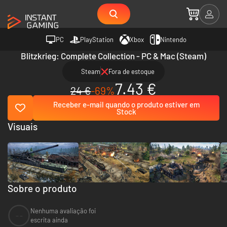
PC
PlayStation
Xbox
Nintendo
Blitzkrieg: Complete Collection - PC & Mac (Steam)
Steam
Fora de estoque
7.43 €
24 €
-69%
Receber e-mail quando o produto estiver em
Stock
Visuais
Sobre o produto
Nenhuma avaliação foi
--
escrita ainda